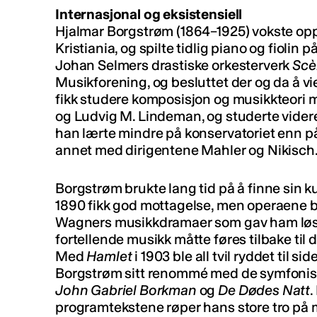
Internasjonal og eksistensiell
Hjalmar Borgstrøm (1864–1925) vokste op
Kristiania, og spilte tidlig piano og fiolin
Johan Selmers drastiske orkesterverk
Scè
Musikforening, og besluttet der og da å vie
fikk studere komposisjon og musikkteori
og Ludvig M. Lindeman, og studerte videre 
han lærte mindre på konservatoriet enn på
annet med dirigentene Mahler og Nikisch
Borgstrøm brukte lang tid på å finne sin k
1890 fikk god mottagelse, men operaene bl
Wagners musikkdramaer som gav ham løs
fortellende musikk måtte føres tilbake ti
Med
Hamlet
i 1903 ble all tvil ryddet til si
Borgstrøm sitt renommé med de symfonis
John Gabriel Borkman
og
De Dødes Natt
.
programtekstene røper hans store tro på 