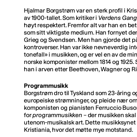
Hjalmar Borgstrøm var en sterk profil i Kris
av 1900-tallet. Som kritiker i
Verdens Gan
høyt respektert. Fremfor alt var han en b
som sitt viktigste medium. Han fornyet de
Grieg og Svendsen. Men han gjorde det p
kontroverser. Han var ikke nevneverdig int
tonefall» i musikken, og er vel en av de min
norske komponister mellom 1814 og 1925. S
han i arven etter Beethoven, Wagner og R
Programmusikk
Borgstrøm dro til Tyskland som 23-åring og 
europeiske strømninger, og pleide nær om
komponisten og pianisten Ferruccio Buson
for
programmusikken
– der musikken skal u
utenom-musikalsk art. Dette musikksynet t
Kristiania, hvor det møtte mye motstand.