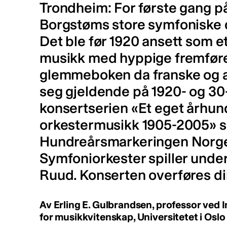
Trondheim: For første gang på
Borgstøms store symfoniske d
Det ble før 1920 ansett som 
musikk med hyppige fremførel
glemmeboken da franske og a
seg gjeldende på 1920- og 30-t
konsertserien «Et eget århun
orkestermusikk 1905-2005» s
Hundreårsmarkeringen Norge
Symfoniorkester spiller under
Ruud. Konserten overføres di
Av Erling E. Gulbrandsen, professor ved In
for musikkvitenskap, Universitetet i Oslo