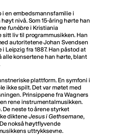
p i en embedsmannsfamilie i
 på høyt nivå. Som 15-åring hørte han
ne funèbre
i Kristiania
 sitt liv til programmusikken. Han
 med autoritetene Johan Svendsen
i Leipzig fra 1887. Han påstod at
 alle konsertene han hørte, blant
.
unstneriske plattform. En symfoni i
e ikke spilt. Det var møtet med
ningen. Prinsippene fra Wagners
l den rene instrumentalmusikken.
de. De neste to årene styrket
ke diktene
Jesus i Gethsemane
,
 De nokså høytflyvende
musikkens uttrykksevne.