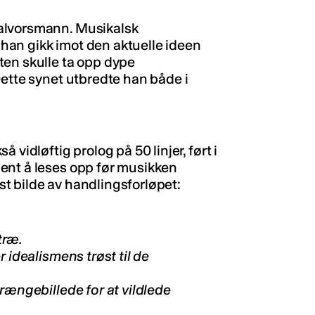
alvorsmann. Musikalsk
an gikk imot den aktuelle ideen
ten skulle ta opp dype
Dette synet utbredte han både i
å vidløftig prolog på 50 linjer, ført i
ent å leses opp før musikken
sst bilde av handlingsforløpet:
træ.
 idealismens trøst til de
rængebillede for at vildlede