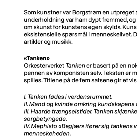
Som kunstner var Borgstrøm en utpreget 
underholdning var ham dypt fremmed, og h
om «kunst for kunstens egen skyld». Kuns
eksistensielle spørsmål i menneskelivet. 
artikler og musikk.
«Tanken»
Orkesterverket
Tanken
er basert på en noks
pennen av komponisten selv. Teksten er m
spilles. Titlene på de fem satsene gir et vi
I. Tanken fødes i verdensrummet.
II. Mand og kvinde omkring kundskapens 
III. Haarde trængselstider. Tanken skjænker
sorgbetyngede.
IV. Mephisto «Begjær» ifører sig tankens v
menneskeheden.