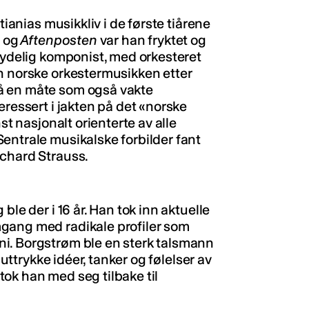
tianias musikkliv i de første tiårene
g
og
Aftenposten
var han fryktet og
etydelig komponist, med orkesteret
n norske orkestermusikken etter
å en måte som også vakte
eressert i jakten på det «norske
st nasjonalt orienterte av alle
entrale musikalske forbilder fant
ichard Strauss.
ble der i 16 år. Han tok inn aktuelle
gang med radikale profiler som
i. Borgstrøm ble en sterk talsmann
ttrykke idéer, tanker og følelser av
ok han med seg tilbake til