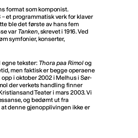
ans format som komponist.
 – et programmatisk verk for klaver
te ble det første av hans fem
sse var
Tanken
, skrevet i 1916. Ved
m symfonier, konserter,
l egne tekster:
Thora paa Rimol
og
vetid, men faktisk er begge operaene
t opp i oktober 2002 i Melhus i Sør-
ol der verkets handling finner
ristiansand Teater i mars 2003. Vi
essanse, og bedømt ut fra
g at denne gjenopplivingen ikke er