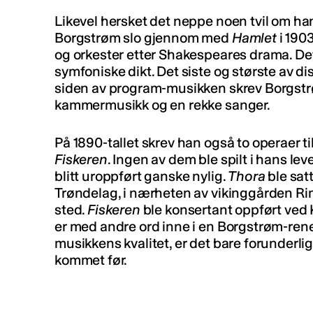
Likevel hersket det neppe noen tvil om h
Borgstrøm slo gjennom med
Hamlet
i 1903
og orkester etter Shakespeares drama. Det
symfoniske dikt. Det siste og største av di
siden av program-musikken skrev Borgstrø
kammermusikk og en rekke sanger.
På 1890-tallet skrev han også to operaer ti
Fiskeren
. Ingen av dem ble spilt i hans le
blitt uroppført ganske nylig.
Thora
ble sat
Trøndelag, i nærheten av vikinggården Rim
sted.
Fiskeren
ble konsertant oppført ved K
er med andre ord inne i en Borgstrøm-ren
musikkens kvalitet, er det bare forunderli
kommet før.