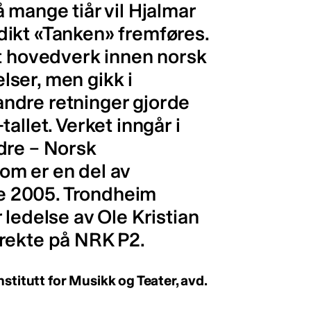
 mange tiår vil Hjalmar
ikt «Tanken» fremføres.
et hovedverk innen norsk
ser, men gikk i
ndre retninger gjorde
allet. Verket inngår i
dre – Norsk
om er en del av
 2005. Trondheim
 ledelse av Ole Kristian
rekte på NRK P2.
stitutt for Musikk og Teater, avd.