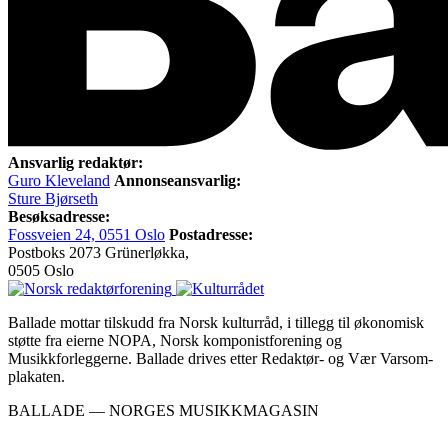
Ansvarlig redaktør:
Guro Kleveland
Annonseansvarlig:
Sture Bjørseth
Besøksadresse:
Fossveien 24, 0551 Oslo
Postadresse:
Postboks 2073 Grünerløkka,
0505 Oslo
Ballade mottar tilskudd fra Norsk kulturråd, i tillegg til økonomisk
støtte fra eierne NOPA, Norsk komponistforening og
Musikkforleggerne. Ballade drives etter Redaktør- og Vær Varsom-
plakaten.
BALLADE — NORGES MUSIKKMAGASIN