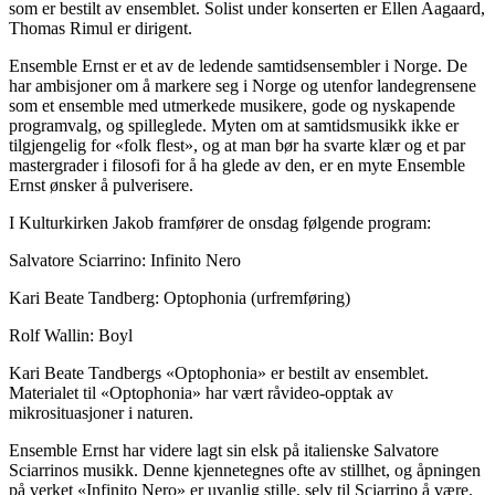
som er bestilt av ensemblet. Solist under konserten er Ellen Aagaard,
Thomas Rimul er dirigent.
Ensemble Ernst er et av de ledende samtidsensembler i Norge. De
har ambisjoner om å markere seg i Norge og utenfor landegrensene
som et ensemble med utmerkede musikere, gode og nyskapende
programvalg, og spilleglede. Myten om at samtidsmusikk ikke er
tilgjengelig for «folk flest», og at man bør ha svarte klær og et par
mastergrader i filosofi for å ha glede av den, er en myte Ensemble
Ernst ønsker å pulverisere.
I Kulturkirken Jakob framfører de onsdag følgende program:
Salvatore Sciarrino: Infinito Nero
Kari Beate Tandberg: Optophonia (urfremføring)
Rolf Wallin: Boyl
Kari Beate Tandbergs «Optophonia» er bestilt av ensemblet.
Materialet til «Optophonia» har vært råvideo-opptak av
mikrosituasjoner i naturen.
Ensemble Ernst har videre lagt sin elsk på italienske Salvatore
Sciarrinos musikk. Denne kjennetegnes ofte av stillhet, og åpningen
på verket «Infinito Nero» er uvanlig stille, selv til Sciarrino å være.