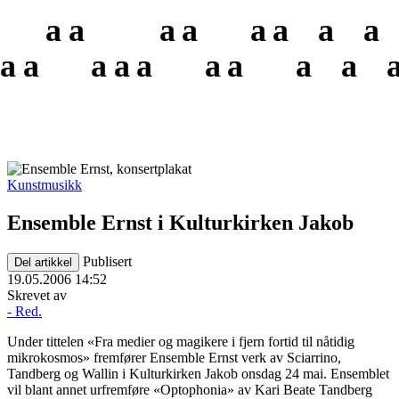
a
a
a
a
a
a
a
a
a
a
a
a
a
a
a
a
a
Kunstmusikk
Ensemble Ernst i Kulturkirken Jakob
Publisert
Del artikkel
19.05.2006 14:52
Skrevet av
- Red.
Under tittelen «Fra medier og magikere i fjern fortid til nåtidig
mikrokosmos» fremfører Ensemble Ernst verk av Sciarrino,
Tandberg og Wallin i Kulturkirken Jakob onsdag 24 mai. Ensemblet
vil blant annet urfremføre «Optophonia» av Kari Beate Tandberg