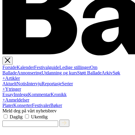
Forside
Kalender
Festivalguide
Ledige stillinger
Om
Ballade
Annonsering
Utdanning og kurs
Støtt Ballade
Arkiv
Søk
+
Artikler
Aktuelt
Notis
Intervju
Reportasje
Serier
+
Ytringer
Essay
Innlegg
Kommentar
Kronikk
+
Anmeldelser
Plater
Konserter
Festivaler
Bøker
Meld deg på vårt nyhetsbrev
Daglig
Ukentlig