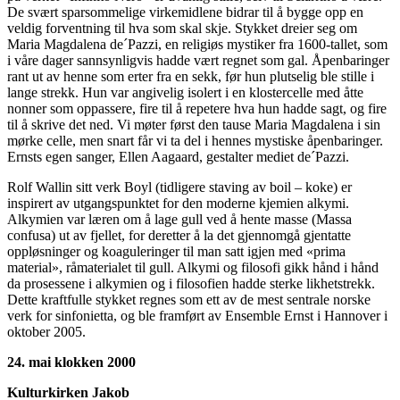
De svært sparsommelige virkemidlene bidrar til å bygge opp en
veldig forventning til hva som skal skje. Stykket dreier seg om
Maria Magdalena de´Pazzi, en religiøs mystiker fra 1600-tallet, som
i våre dager sannsynligvis hadde vært regnet som gal. Åpenbaringer
rant ut av henne som erter fra en sekk, før hun plutselig ble stille i
lange strekk. Hun var angivelig isolert i en klostercelle med åtte
nonner som oppassere, fire til å repetere hva hun hadde sagt, og fire
til å skrive det ned. Vi møter først den tause Maria Magdalena i sin
mørke celle, men snart får vi ta del i hennes mystiske åpenbaringer.
Ernsts egen sanger, Ellen Aagaard, gestalter mediet de´Pazzi.
Rolf Wallin sitt verk Boyl (tidligere staving av boil – koke) er
inspirert av utgangspunktet for den moderne kjemien alkymi.
Alkymien var læren om å lage gull ved å hente masse (Massa
confusa) ut av fjellet, for deretter å la det gjennomgå gjentatte
oppløsninger og koaguleringer til man satt igjen med «prima
material», råmaterialet til gull. Alkymi og filosofi gikk hånd i hånd
da prosessene i alkymien og i filosofien hadde sterke likhetstrekk.
Dette kraftfulle stykket regnes som ett av de mest sentrale norske
verk for sinfonietta, og ble framført av Ensemble Ernst i Hannover i
oktober 2005.
24. mai klokken 2000
Kulturkirken Jakob