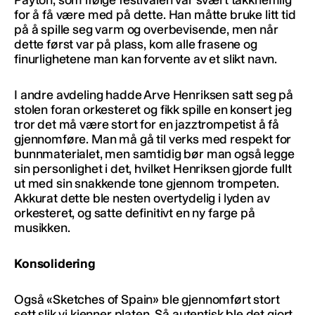
for å få være med på dette. Han måtte bruke litt tid
på å spille seg varm og overbevisende, men når
dette først var på plass, kom alle frasene og
finurlighetene man kan forvente av et slikt navn.
I andre avdeling hadde Arve Henriksen satt seg på
stolen foran orkesteret og fikk spille en konsert jeg
tror det må være stort for en jazztrompetist å få
gjennomføre. Man må gå til verks med respekt for
bunnmaterialet, men samtidig bør man også legge
sin personlighet i det, hvilket Henriksen gjorde fullt
ut med sin snakkende tone gjennom trompeten.
Akkurat dette ble nesten overtydelig i lyden av
orkesteret, og satte definitivt en ny farge på
musikken.
Konsolidering
Også «Sketches of Spain» ble gjennomført stort
sett slik vi kjenner platen. Så autentisk ble det gjort