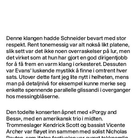
Denne klangen hadde Schneider bevart med stor
respekt. Rent tonemessig var alt nokså likt platene,
slik sett var det ikke noen overraskelser på lur, men
det virket som at hun har gjort en god dirigentjobb
for å få frem en varm klang i orkesteret. Dessuten
var Evans’ luskende mystikk å finne i omtrent hver
sats. Utover dette fant jeg lite nytt i helheten, mens
man på detaljnivå for eksempel kunne merke seg
enkelte spennende parallelle glissandi i overganger
hos messingblåserne.
Den todelte konserten åpnet med «Porgy and
Bess», med en amerikansk trio i midten.
Trommeslager Kendrick Scott og bassist Vicente
Archer var fløyet inn sammen med solist Nicholas
Payton, som ifølge festivalen var svært takknemlig