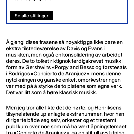
Se alle stillinger
Å gjengi disse frasene så nøyaktig ga ikke bare en
ekstra tilstedeværelse av Davis og Evans i
musikken, men også en konsolidering av arbeidet
deres. De to tolket riktignok ferdigskrevet musikk i
form av Gershwins «Porgy and Bess» og førstesats
i Rodrigos «Concierto de Aranjuez», mens denne
nytolkningen og ganske enkelt omorkestreringen
var med på å styrke de to platene som egne verk.
Det var litt som å høre klassisk musikk.
Men jeg tror alle likte det de hørte, og Henriksens
tilsynelatende uplanlagte ekstranummer, hvor han
dirigerte både seg selv, orkester og et trestemt
publikum over noe som må ha vært åpningstemaet
fra «Conierto de Aranjuez», ga en stilfull avslutning