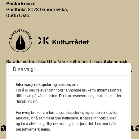
Postadresse:
Postboks 2073 Grünerløkka,
0505 Oslo
Ballade mottar tilskudd fra Norsk kulturråd, i tillegg til økonomisk
støtte fra eierne NOPA, Norsk komponistforening og
Dine valg:
Musikkforleggerne. Ballade drives etter Redaktør- og Vær Varsom-
plakaten.
Informasjonskapsler og personvern
BALLADE — NORGES MUSIKKMAGASIN
For å gi deg relevant innhold / annonser bruker vi informasjon fra
ditt besøk på vårt nettsted. Du kan reservere deg mot dette under
"Innstillinger".
For øvrig bruker vi informasjonskapsler og lignende verktøy for
analyse, for å sammenligne nettlesere, tilpasse innhold til deg
a
a
a
a
a
a
a
a
og for å utvikle og tilby nødvendig funksjonalitet. Les mer i vår
personvernerklæring.