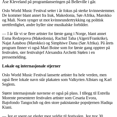
Åse Kleveland på programlanseringen på Belleville i går.
Oslo World Music Festival setter i år fokus på sterke kvinnestemmer.
De kommer blant annet fra Irak, Makedonia, Sør-Afrika, Marokko
og Mali. Noen synger ut mot kvinneundertrykking og politisk
urettferdighet, andre hyller sine musikalske forbilder.
— I år får vi se flere artister for første gang i Norge, blant annet
Esma Redzepova (Makedonia), Rachid Taha (Algeri/Frankrike),
Najat Aatabou (Marokko) og Simphiwe Dana (Sør Afrika). På årets
program finner vi også Mari Boine som for første gang opptrer på
festivalen, sier festivalsjef Alexandra Archetti Stølen i en
pressemelding.
Lokale og internasjonale stjerner
Oslo World Music Festival lanserte artister fra hele verden, men
også flere lokale navn står plakaten som Valkyrien Allstars og Karl
Seglem.
Større internasjonale navnene er også på plass. I tillegg til Estrella
Morente presenterer festivalen artister som Cesaria Evora,
Bajofondo Tangoclub og den store pakistanske popstjernen Hadiqa
Kiani.
— Jeg er spent og gleder meg veldig til festivalen. Jeg tror 30.