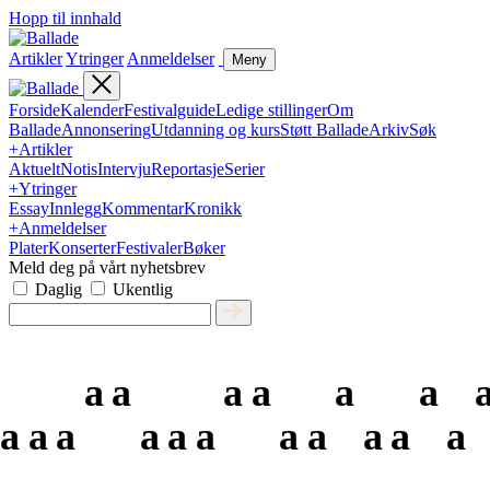
Hopp til innhald
Artikler
Ytringer
Anmeldelser
Meny
Forside
Kalender
Festivalguide
Ledige stillinger
Om
Ballade
Annonsering
Utdanning og kurs
Støtt Ballade
Arkiv
Søk
+
Artikler
Aktuelt
Notis
Intervju
Reportasje
Serier
+
Ytringer
Essay
Innlegg
Kommentar
Kronikk
+
Anmeldelser
Plater
Konserter
Festivaler
Bøker
Meld deg på vårt nyhetsbrev
Daglig
Ukentlig
a
a
a
a
a
a
a
a
a
a
a
a
a
a
a
a
a