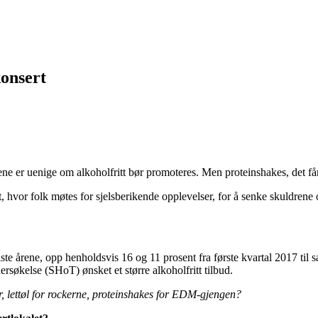
konsert
ene er uenige om alkoholfritt bør promoteres. Men proteinshakes, det får
st, hvor folk møtes for sjelsberikende opplevelser, for å senke skuldren
siste årene, opp henholdsvis 16 og 11 prosent fra første kvartal 2017 til s
ersøkelse (SHoT) ønsket et større alkoholfritt tilbud.
r, lettøl for rockerne, proteinshakes for EDM-gjengen?