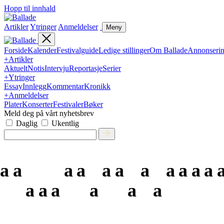
Hopp til innhald
Artikler
Ytringer
Anmeldelser
Meny
Forside
Kalender
Festivalguide
Ledige stillinger
Om Ballade
Annonseri
+
Artikler
Aktuelt
Notis
Intervju
Reportasje
Serier
+
Ytringer
Essay
Innlegg
Kommentar
Kronikk
+
Anmeldelser
Plater
Konserter
Festivaler
Bøker
Meld deg på vårt nyhetsbrev
Daglig
Ukentlig
a
a
a
a
a
a
a
a
a
a
a
a
a
a
a
a
a