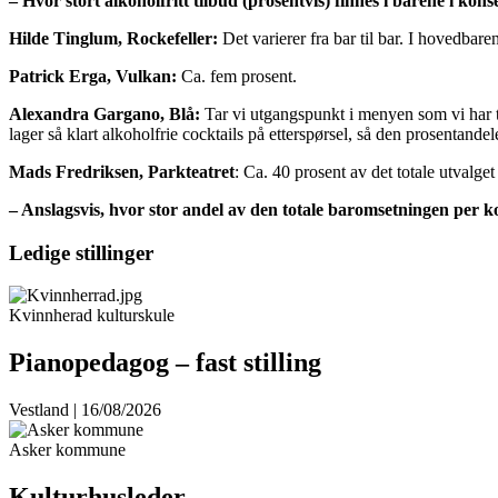
– Hvor stort alkoholfritt tilbud (prosentvis) finnes i barene i kons
Hilde Tinglum, Rockefeller:
Det varierer fra bar til bar. I hovedbare
Patrick Erga, Vulkan:
Ca. fem prosent.
Alexandra Gargano, Blå:
Tar vi utgangspunkt i menyen som vi har til
lager så klart alkoholfrie cocktails på etterspørsel, så den prosentandelen
Mads Fredriksen, Parkteatret
: Ca. 40 prosent av det totale utvalget
– Anslagsvis, hvor stor andel av den totale baromsetningen per ko
Ledige stillinger
Kvinnherad kulturskule
Pianopedagog – fast stilling
Vestland | 16/08/2026
Asker kommune
Kulturhusleder