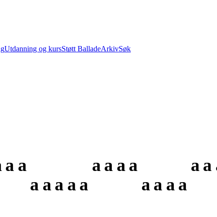
ng
Utdanning og kurs
Støtt Ballade
Arkiv
Søk
a
a
a
a
a
a
a
a
a
a
a
a
a
a
a
a
a
a