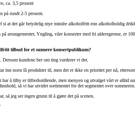
e, ca. 3,5 prosent
en på rundt 2-5 prosent.
l si at det går betydelig mye mindre alkoholfritt enn alkoholholdig drik
 på arrangementet. Yngling, våre konserter med fri aldersgrense, er 100
olfritt tilbud for et sunnere konsertpublikum?
en. Dersom kundene ber om ting vurderer vi det.
r inn noen få produkter til, men det er ikke en prioritet per nå, ettersom 
vi har å tilby er tilfredsstillende, men menyen og utvalget vårt er alltid
linnhold, så vi har utvidet sortimentet for det segmentet over sommeren
ar, så jeg ser ingen grunn til å gjøre det på scenen.
?