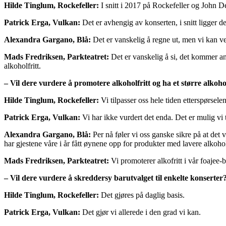
Hilde Tinglum, Rockefeller:
I snitt i 2017 på Rockefeller og John De
Patrick Erga, Vulkan:
Det er avhengig av konserten, i snitt ligger d
Alexandra Gargano, Blå:
Det er vanskelig å regne ut, men vi kan ve
Mads Fredriksen, Parkteatret:
Det er vanskelig å si, det kommer an
alkoholfritt.
– Vil dere vurdere å promotere alkoholfritt og ha et større alkoh
Hilde Tinglum, Rockefeller:
Vi tilpasser oss hele tiden etterspørsel
Patrick Erga, Vulkan:
Vi har ikke vurdert det enda. Det er mulig vi ta
Alexandra Gargano, Blå:
Per nå føler vi oss ganske sikre på at det 
har gjestene våre i år fått øynene opp for produkter med lavere alkoho
Mads Fredriksen, Parkteatret:
Vi promoterer alkofritt i vår foajee-b
– Vil dere vurdere å skreddersy barutvalget til enkelte konserter
Hilde Tinglum, Rockefeller:
Det gjøres på daglig basis.
Patrick Erga, Vulkan:
Det gjør vi allerede i den grad vi kan.