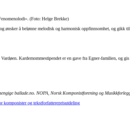
«Fenomenolodi».
(Foto: Helge Brekke)
g, og ønsker å belønne melodisk og harmonisk oppfinnsomhet, og gikk ti
Vardøen. Kardemommestipendet er en gave fra Egner-familien, og gis til
uavhengige ballade.no. NOPA, Norsk Komponistforening og Musikkforle
 komponister og tekstforfattere
prisutdeling