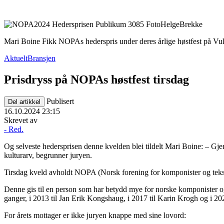
Mari Boine Fikk NOPAs hederspris under deres årlige høstfest på Vul
Aktuelt
Bransjen
Prisdryss på NOPAs høstfest tirsdag
Publisert
Del artikkel
16.10.2024 23:15
Skrevet av
- Red.
Og selveste hedersprisen denne kvelden blei tildelt Mari Boine: – Gje
kulturarv, begrunner juryen.
Tirsdag kveld avholdt NOPA (Norsk forening for komponister og tekstfo
Denne gis til en person som har betydd mye for norske komponister og t
ganger, i 2013 til Jan Erik Kongshaug, i 2017 til Karin Krogh og i 20
For årets mottager er ikke juryen knappe med sine lovord: