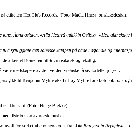
 på etiketten Hot Club Records.
(Foto: Madla Hruza, omslagsdesign)
 tone. Åpningslåten, «Alla Hearrá guhkkin Osllos» («Hei, allmektige la
 til å synliggjøre den samiske kampen på både nasjonale og internasj
de arbeidet Boine har utført, musikalsk og tekstlig.
 være medskapere av den verden vi ønsker å se, forteller juryen.
tpris gikk til Benjamin Myhre aka B-Boy Myhre for «bob bob bob, og mu
b». Ikke sant.
(Foto: Helge Brekke)
s med distribusjon av norsk musikk.
runvoll for verket «Fenomenolodi» fra plata
Barefoot in Bryophyte
– o