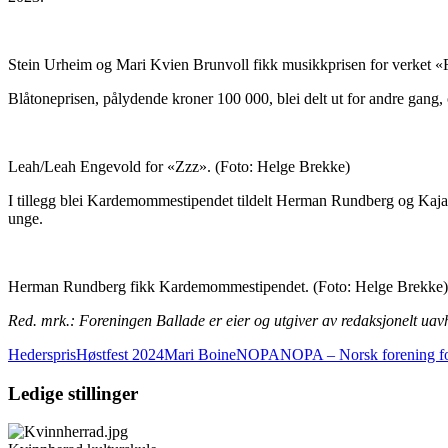
Stein Urheim og Mari Kvien Brunvoll fikk musikkprisen for verket 
Blåtoneprisen, pålydende kroner 100 000, blei delt ut for andre gan
Leah/Leah Engevold for «Zzz».
(Foto: Helge Brekke)
I tillegg blei Kardemommestipendet tildelt Herman Rundberg og Kaja 
unge.
Herman Rundberg fikk Kardemommestipendet.
(Foto: Helge Brekke)
Red. mrk.: Foreningen Ballade er eier og utgiver av redaksjonelt 
Hederspris
Høstfest 2024
Mari Boine
NOPA
NOPA – Norsk forening for
Ledige stillinger