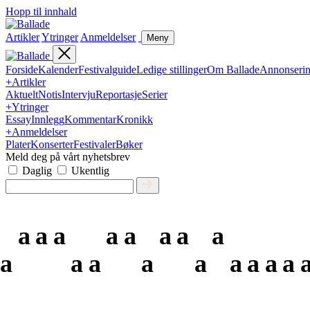
Hopp til innhald
Artikler
Ytringer
Anmeldelser
Meny
Forside
Kalender
Festivalguide
Ledige stillinger
Om Ballade
Annonseri
+
Artikler
Aktuelt
Notis
Intervju
Reportasje
Serier
+
Ytringer
Essay
Innlegg
Kommentar
Kronikk
+
Anmeldelser
Plater
Konserter
Festivaler
Bøker
Meld deg på vårt nyhetsbrev
Daglig
Ukentlig
a
a
a
a
a
a
a
a
a
a
a
a
a
a
a
a
a