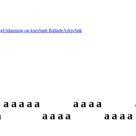
ng
Utdanning og kurs
Støtt Ballade
Arkiv
Søk
a
a
a
a
a
a
a
a
a
a
a
a
a
a
a
a
a
a