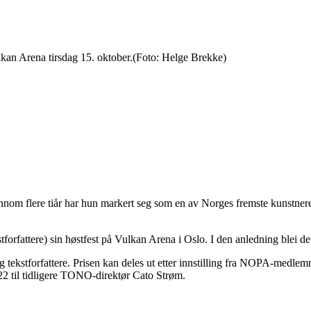
kan Arena tirsdag 15. oktober.
(Foto: Helge Brekke)
nnom flere tiår har hun markert seg som en av Norges fremste kunstnere,
rfattere) sin høstfest på Vulkan Arena i Oslo. I den anledning blei det
ekstforfattere. Prisen kan deles ut etter innstilling fra NOPA-medlemmer
22 til tidligere TONO-direktør Cato Strøm.