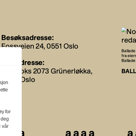
Besøksadresse:
Fossveien 24, 0551 Oslo
Ballade 
fra eie
Postadresse:
Ballade
Postboks 2073 Grünerløkka,
BAL
0505 Oslo
sjon
ette
øy for
l deg
i vår
a
a
a
a
a
a
a
a