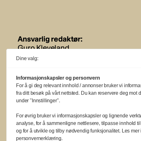
Ansvarlig redaktør:
Guro Kleveland
Dine valg:
Annonseansvarlig:
Sture Bjørseth
Informasjonskapsler og personvern
For å gi deg relevant innhold / annonser bruker vi informa
fra ditt besøk på vårt nettsted. Du kan reservere deg mot d
under "Innstillinger".
For øvrig bruker vi informasjonskapsler og lignende verkt
analyse, for å sammenligne nettlesere, tilpasse innhold ti
og for å utvikle og tilby nødvendig funksjonalitet. Les mer 
a
a
a
a
a
a
a
a
a
a
personvernerklæring.