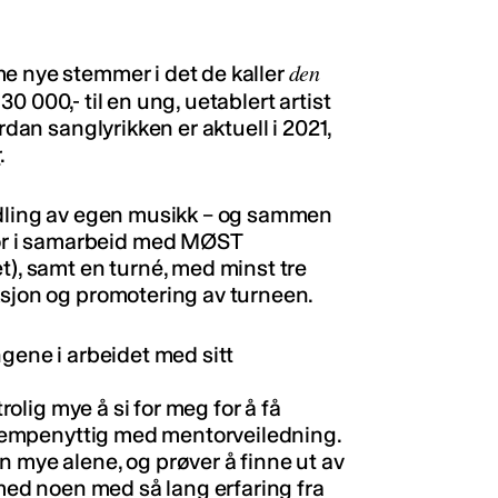
den
e nye stemmer i det de kaller
t 30 000,- til en ung, uetablert artist
rdan sanglyrikken er aktuell i 2021,
r
.
midling av egen musikk – og sammen
r i samarbeid med MØST
t), samt en turné, med minst tre
ksjon og promotering av turneen.
ngene i arbeidet med sitt
trolig mye å si for meg for å få
 kjempenyttig med mentorveiledning.
n mye alene, og prøver å finne ut av
 med noen med så lang erfaring fra