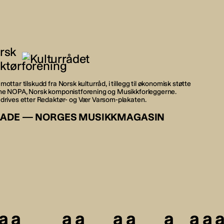
mottar tilskudd fra Norsk kulturråd, i tillegg til økonomisk støtte
rne NOPA, Norsk komponistforening og Musikkforleggerne.
 drives etter Redaktør- og Vær Varsom-plakaten.
LADE — NORGES MUSIKKMAGASIN
a
a
a
a
a
a
a
a
a