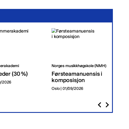
erakademi
Norges musikkhøgskole (NMH)
Tr
eder (30 %)
Førsteamanuensis i
Da
komposisjon
09/2026
Tr
Oslo | 01/09/2026