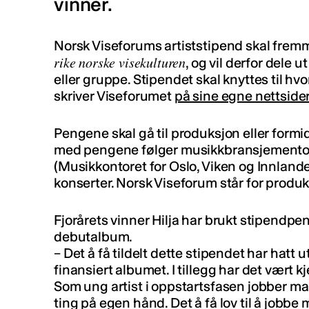
vinner.
Norsk Viseforums artiststipend skal fremm
rike norske visekulturen
, og vil derfor dele u
eller gruppe. Stipendet skal knyttes til hvo
skriver Viseforumet
på sine egne nettside
Pengene skal gå til produksjon eller for
med pengene følger musikkbransjemento
(Musikkontoret for Oslo, Viken og Innlande
konserter. Norsk Viseforum står for produ
Fjorårets vinner Hilja har brukt stipendpe
debutalbum.
– Det å få tildelt dette stipendet har hatt u
finansiert albumet. I tillegg har det vært
Som ung artist i oppstartsfasen jobber ma
ting på egen hånd. Det å få lov til å jobbe