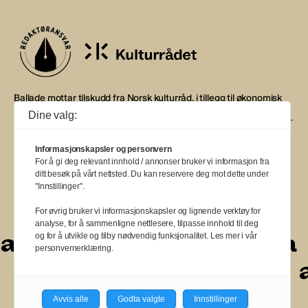
Ballade mottar tilskudd fra Norsk kulturråd, i tillegg til økonomisk
støtte fra eierne NOPA, Norsk komponistforening og
Dine valg:
Musikkforleggerne. Ballade drives etter Redaktør- og Vær Varsom-
plakaten.
Informasjonskapsler og personvern
BALLADE — NORGES MUSIKKMAGASIN
For å gi deg relevant innhold / annonser bruker vi informasjon fra
ditt besøk på vårt nettsted. Du kan reservere deg mot dette under
"Innstillinger".
For øvrig bruker vi informasjonskapsler og lignende verktøy for
analyse, for å sammenligne nettlesere, tilpasse innhold til deg
a
a
a
a
a
a
a
a
og for å utvikle og tilby nødvendig funksjonalitet. Les mer i vår
personvernerklæring.
a
a
a
a
a
a
a
a
a
Avvis alle
Godta valgte
Innstillinger