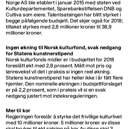
Norge AS ble etablert i januar 2015 med staten ved
Kulturdepartementet, Sparebankstiftelsen DNB og
Cultiva som eiere. Talentsatsingen har blitt styrket i
begge påfølgende budsjett. Det skjer også for 2018;
tiltaket styrkes med 2,8 millioner kroner til 38,9
millioner kroner.
Ingen økning til Norsk kulturfond, svak nedgang
for Statens kunstnerstipend
Norsk kulturfonds midler er i budsjettet for 2018
foreslått økt med 2,8 prosent. Målt mot pris og
lønnsvekst vil det i praksis si ingen reel økning.
Statens kunstnerstipend har heller ikke i år fått flere
hjemler. Den nominelle økningen i budsjettforslaget
er på 2,2 prosent, som i praksis vil si en svak
nedgang justert mot indeksreguleringen.
Mer til kor
Regjeringen foreslår å styrke det frivillige kulturlivet
med 10 millioner kroner. 5 millioner kroner av disse
skal brukes til økt satsing på kor. Av disse skal 3