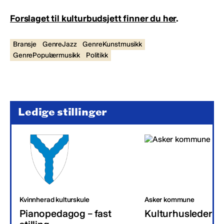
Forslaget til kulturbudsjett finner du her
.
Bransje
GenreJazz
GenreKunstmusikk
GenrePopulærmusikk
Politikk
Ledige stillinger
Kvinnherad kulturskule
Asker kommune
Pianopedagog – fast
Kulturhusleder