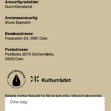
Ansvarlig redaktør:
Guro Kleveland
Annonseansvarlig:
Sture Bjørseth
Besøksadresse:
Fossveien 24, 0551 Oslo
Postadresse:
Postboks 2073 Grünerløkka,
0505 Oslo
Ballade mottar tilskudd fra Norsk kulturråd, i tillegg til økonomisk
støtte fra eierne NOPA, Norsk komponistforening og
Dine valg:
Musikkforleggerne. Ballade drives etter Redaktør- og Vær Varsom-
plakaten.