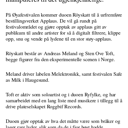
På Øyafestivalen kommer duoen Röyskatt til å urfremføre
bestillingsverket Applaus. De vil gå rundt på
festivalområdet og gjøre opptak av applaus gitt av
publikum til andre artister for så å digitalt filtrere, klippe
opp, snu og vende på lydene til en stor støy-applaus.
Röyskatt består av Andreas Meland og Sten Ove Toft,
begge figurer fra den eksperimentelle scenen i Norge.
Meland driver labelen Melektronikk, samt festivalen Safe
as Milk i Haugesund.
Toft er aktiv som soloartist og i duoen Ryfylke, og har
samarbeidet med en lang liste med musikere i tillegg til å
drive plateselskapet Roggbif Records.
Duoen gjør opptak av hva det måtte være som bråker og
lager rare lyder, slik som da de i fjor høst hadde