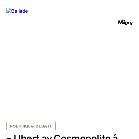
Meny
POLITIKK & DEBATT
– Uhørt av Cosmopolite å