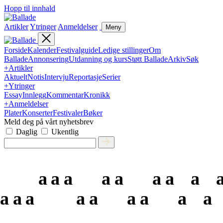
Hopp til innhald
Artikler
Ytringer
Anmeldelser
Meny
Forside
Kalender
Festivalguide
Ledige stillinger
Om
Ballade
Annonsering
Utdanning og kurs
Støtt Ballade
Arkiv
Søk
+
Artikler
Aktuelt
Notis
Intervju
Reportasje
Serier
+
Ytringer
Essay
Innlegg
Kommentar
Kronikk
+
Anmeldelser
Plater
Konserter
Festivaler
Bøker
Meld deg på vårt nyhetsbrev
Daglig
Ukentlig
a
a
a
a
a
a
a
a
a
a
a
a
a
a
a
a
a