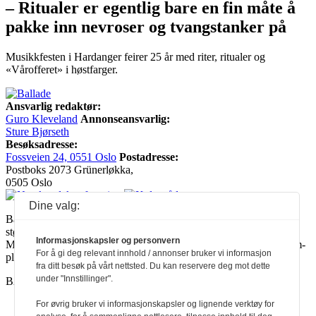
– Ritualer er egentlig bare en fin måte å
pakke inn nevroser og tvangstanker på
Musikkfesten i Hardanger feirer 25 år med riter, ritualer og
«Vårofferet» i høstfarger.
Ansvarlig redaktør:
Guro Kleveland
Annonseansvarlig:
Sture Bjørseth
Besøksadresse:
Fossveien 24, 0551 Oslo
Postadresse:
Postboks 2073 Grünerløkka,
0505 Oslo
Dine valg:
Ballade mottar tilskudd fra Norsk kulturråd, i tillegg til økonomisk
støtte fra eierne NOPA, Norsk komponistforening og
Informasjonskapsler og personvern
Musikkforleggerne. Ballade drives etter Redaktør- og Vær Varsom-
For å gi deg relevant innhold / annonser bruker vi informasjon
plakaten.
fra ditt besøk på vårt nettsted. Du kan reservere deg mot dette
under "Innstillinger".
BALLADE — NORGES MUSIKKMAGASIN
For øvrig bruker vi informasjonskapsler og lignende verktøy for