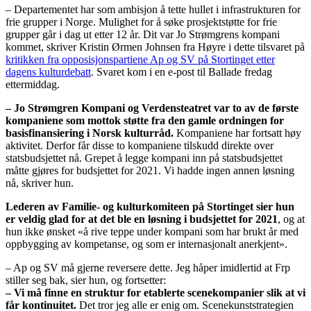
– Departementet har som ambisjon å tette hullet i infrastrukturen for
frie grupper i Norge. Mulighet for å søke prosjektstøtte for frie
grupper går i dag ut etter 12 år. Dit var Jo Strømgrens kompani
kommet, skriver Kristin Ørmen Johnsen fra Høyre i dette tilsvaret på
kritikken fra opposisjonspartiene Ap og SV på Stortinget etter
dagens kulturdebatt
. Svaret kom i en e-post til Ballade fredag
ettermiddag.
– Jo Strømgren Kompani og Verdensteatret var to av de første
kompaniene som mottok støtte fra den gamle ordningen for
basisfinansiering i Norsk kulturråd.
Kompaniene har fortsatt høy
aktivitet. Derfor får disse to kompaniene tilskudd direkte over
statsbudsjettet nå. Grepet å legge kompani inn på statsbudsjettet
måtte gjøres for budsjettet for 2021. Vi hadde ingen annen løsning
nå, skriver hun.
Lederen av Familie- og kulturkomiteen på Stortinget sier hun
er veldig glad for at det ble en løsning i budsjettet for 2021
, og at
hun ikke ønsket «å rive teppe under kompani som har brukt år med
oppbygging av kompetanse, og som er internasjonalt anerkjent».
– Ap og SV må gjerne reversere dette. Jeg håper imidlertid at Frp
stiller seg bak, sier hun, og fortsetter:
– Vi må finne en struktur for etablerte scenekompanier slik at vi
får kontinuitet.
Det tror jeg alle er enig om. Scenekunststrategien