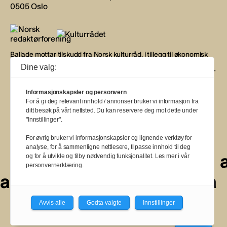
0505 Oslo
Ballade mottar tilskudd fra Norsk kulturråd, i tillegg til økonomisk
støtte fra eierne NOPA, Norsk komponistforening og
Dine valg:
Musikkforleggerne. Ballade drives etter Redaktør- og Vær Varsom-
plakaten.
Informasjonskapsler og personvern
BALLADE — NORGES MUSIKKMAGASIN
For å gi deg relevant innhold / annonser bruker vi informasjon fra
ditt besøk på vårt nettsted. Du kan reservere deg mot dette under
"Innstillinger".
For øvrig bruker vi informasjonskapsler og lignende verktøy for
analyse, for å sammenligne nettlesere, tilpasse innhold til deg
a
a
a
a
a
a
a
a
og for å utvikle og tilby nødvendig funksjonalitet. Les mer i vår
personvernerklæring.
a
a
a
a
a
a
a
a
a
Avvis alle
Godta valgte
Innstillinger