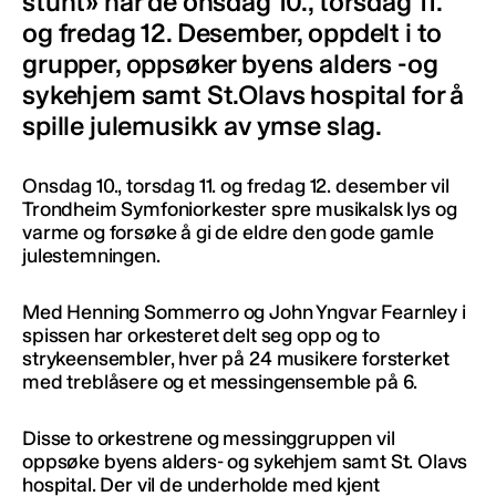
stunt» når de onsdag 10., torsdag 11.
og fredag 12. Desember, oppdelt i to
grupper, oppsøker byens alders -og
sykehjem samt St.Olavs hospital for å
spille julemusikk av ymse slag.
Onsdag 10., torsdag 11. og fredag 12. desember vil
Trondheim Symfoniorkester spre musikalsk lys og
varme og forsøke å gi de eldre den gode gamle
julestemningen.
Med Henning Sommerro og John Yngvar Fearnley i
spissen har orkesteret delt seg opp og to
strykeensembler, hver på 24 musikere forsterket
med treblåsere og et messingensemble på 6.
Disse to orkestrene og messinggruppen vil
oppsøke byens alders- og sykehjem samt St. Olavs
hospital. Der vil de underholde med kjent