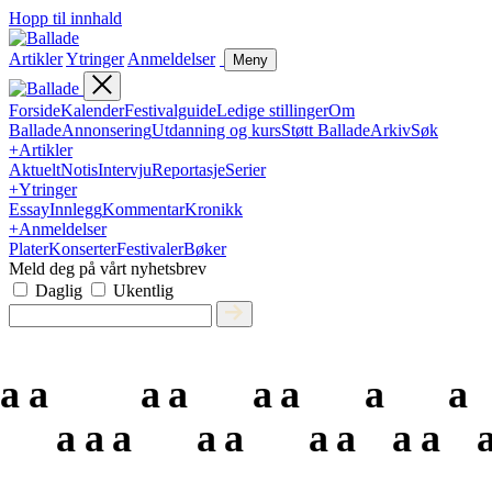
Hopp til innhald
Artikler
Ytringer
Anmeldelser
Meny
Forside
Kalender
Festivalguide
Ledige stillinger
Om
Ballade
Annonsering
Utdanning og kurs
Støtt Ballade
Arkiv
Søk
+
Artikler
Aktuelt
Notis
Intervju
Reportasje
Serier
+
Ytringer
Essay
Innlegg
Kommentar
Kronikk
+
Anmeldelser
Plater
Konserter
Festivaler
Bøker
Meld deg på vårt nyhetsbrev
Daglig
Ukentlig
a
a
a
a
a
a
a
a
a
a
a
a
a
a
a
a
a