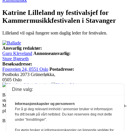
Kunstmusikk
Katrine Lilleland ny festivalsjef for
Kammermusikkfestivalen i Stavanger
Lilleland vil også fungere som daglig leder for festivalen.
Ansvarlig redaktør:
Guro Kleveland
Annonseansvarlig:
Sture Bjørseth
Besøksadresse:
Fossveien 24, 0551 Oslo
Postadresse:
Postboks 2073 Grünerløkka,
0505 Oslo
Dine valg:
Ballade mottar tilskudd fra Norsk kulturråd, i tillegg til økonomisk
støtte fra eierne NOPA, Norsk komponistforening og
Informasjonskapsler og personvern
Musikkforleggerne. Ballade drives etter Redaktør- og Vær Varsom-
For å gi deg relevant innhold / annonser bruker vi informasjon
plakaten.
fra ditt besøk på vårt nettsted. Du kan reservere deg mot dette
under "Innstillinger".
BALLADE — NORGES MUSIKKMAGASIN
For øvrig bruker vi informasjonskapsler og lignende verktøy for