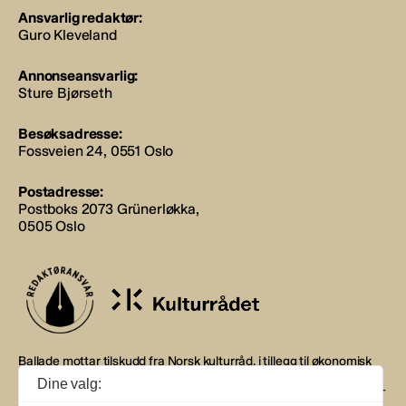
Ansvarlig redaktør:
Guro Kleveland
Annonseansvarlig:
Sture Bjørseth
Besøksadresse:
Fossveien 24, 0551 Oslo
Postadresse:
Postboks 2073 Grünerløkka,
0505 Oslo
Ballade mottar tilskudd fra Norsk kulturråd, i tillegg til økonomisk
støtte fra eierne NOPA, Norsk komponistforening og
Dine valg:
Musikkforleggerne. Ballade drives etter Redaktør- og Vær Varsom-
plakaten.