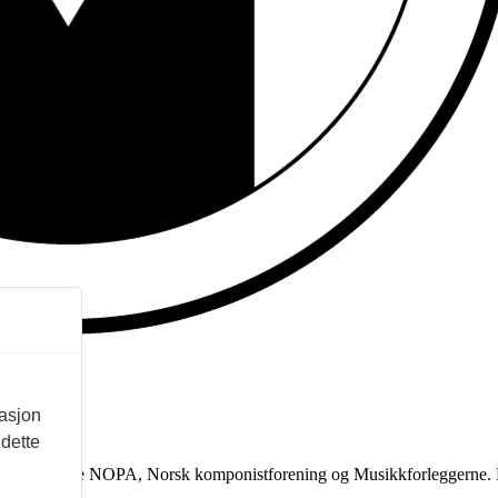
masjon
 dette
 støtte fra eierne NOPA, Norsk komponistforening og Musikkforleggerne.