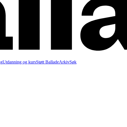
ng
Utdanning og kurs
Støtt Ballade
Arkiv
Søk