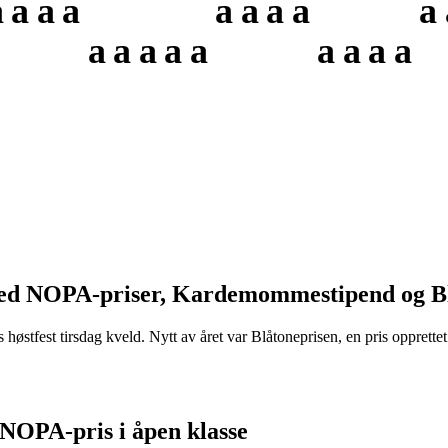
a
a
a
a
a
a
a
a
a
a
a
a
a
a
a
a
a
a
ed NOPA-priser, Kardemommestipend og Bl
stfest tirsdag kveld. Nytt av året var Blåtoneprisen, en pris opprettet 
g NOPA-pris i åpen klasse