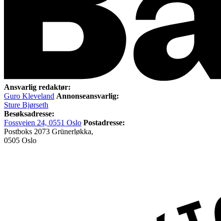
Ansvarlig redaktør:
Guro Kleveland
Annonseansvarlig:
Sture Bjørseth
Besøksadresse:
Fossveien 24, 0551 Oslo
Postadresse:
Postboks 2073 Grünerløkka,
0505 Oslo