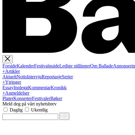
Forside
Kalender
Festivalguide
Ledige stillinger
Om Ballade
Annonseri
+
Artikler
Aktuelt
Notis
Intervju
Reportasje
Serier
+
Ytringer
Essay
Innlegg
Kommentar
Kronikk
+
Anmeldelser
Plater
Konserter
Festivaler
Bøker
Meld deg på vårt nyhetsbrev
Daglig
Ukentlig