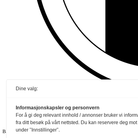
Dine valg:
Informasjonskapsler og personvern
For å gi deg relevant innhold / annonser bruker vi infor
fra ditt besøk på vårt nettsted. Du kan reservere deg mot
under "Innstillinger".
Ballade mottar tilskudd fra Norsk kulturråd, i tillegg til økonomisk