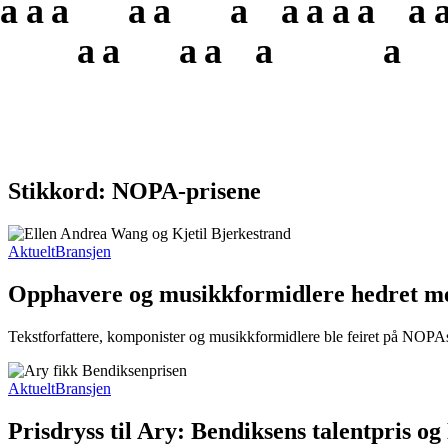
a
a
a
a
a
a
a
a
a
a
a
a
a
a
a
a
a
Stikkord: NOPA-prisene
Aktuelt
Bransjen
Opphavere og musikkformidlere hedret m
Tekstforfattere, komponister og musikkformidlere ble feiret på NOPAs hø
Aktuelt
Bransjen
Prisdryss til Ary: Bendiksens talentpris o