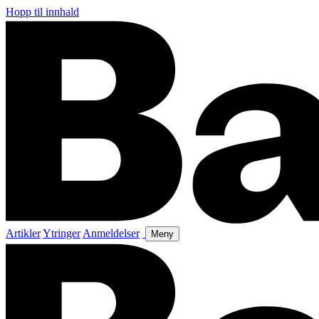
Hopp til innhald
Artikler
Ytringer
Anmeldelser
Meny