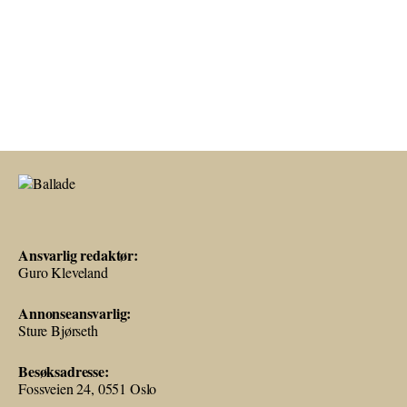
Ansvarlig redaktør:
Guro Kleveland
Annonseansvarlig:
Sture Bjørseth
Besøksadresse:
Fossveien 24, 0551 Oslo