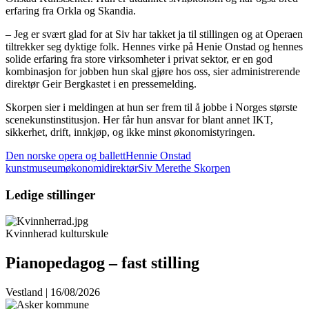
erfaring fra Orkla og Skandia.
– Jeg er svært glad for at Siv har takket ja til stillingen og at Operaen
tiltrekker seg dyktige folk. Hennes virke på Henie Onstad og hennes
solide erfaring fra store virksomheter i privat sektor, er en god
kombinasjon for jobben hun skal gjøre hos oss, sier administrerende
direktør Geir Bergkastet i en pressemelding.
Skorpen sier i meldingen at hun ser frem til å jobbe i Norges største
scenekunstinstitusjon. Her får hun ansvar for blant annet IKT,
sikkerhet, drift, innkjøp, og ikke minst økonomistyringen.
Den norske opera og ballett
Hennie Onstad
kunstmuseum
økonomidirektør
Siv Merethe Skorpen
Ledige stillinger
Kvinnherad kulturskule
Pianopedagog – fast stilling
Vestland | 16/08/2026