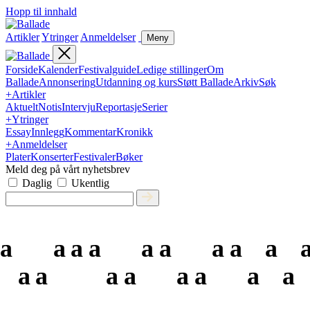
Hopp til innhald
Artikler
Ytringer
Anmeldelser
Meny
Forside
Kalender
Festivalguide
Ledige stillinger
Om
Ballade
Annonsering
Utdanning og kurs
Støtt Ballade
Arkiv
Søk
+
Artikler
Aktuelt
Notis
Intervju
Reportasje
Serier
+
Ytringer
Essay
Innlegg
Kommentar
Kronikk
+
Anmeldelser
Plater
Konserter
Festivaler
Bøker
Meld deg på vårt nyhetsbrev
Daglig
Ukentlig
a
a
a
a
a
a
a
a
a
a
a
a
a
a
a
a
a