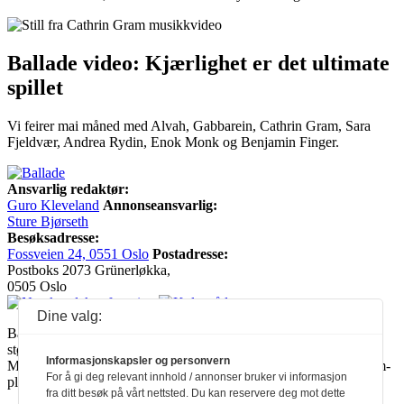
Ballade video: Kjærlighet er det ultimate
spillet
Vi feirer mai måned med Alvah, Gabbarein, Cathrin Gram, Sara
Fjeldvær, Andrea Rydin, Enok Monk og Benjamin Finger.
Ansvarlig redaktør:
Guro Kleveland
Annonseansvarlig:
Sture Bjørseth
Besøksadresse:
Fossveien 24, 0551 Oslo
Postadresse:
Postboks 2073 Grünerløkka,
0505 Oslo
Dine valg:
Ballade mottar tilskudd fra Norsk kulturråd, i tillegg til økonomisk
støtte fra eierne NOPA, Norsk komponistforening og
Informasjonskapsler og personvern
Musikkforleggerne. Ballade drives etter Redaktør- og Vær Varsom-
For å gi deg relevant innhold / annonser bruker vi informasjon
plakaten.
fra ditt besøk på vårt nettsted. Du kan reservere deg mot dette