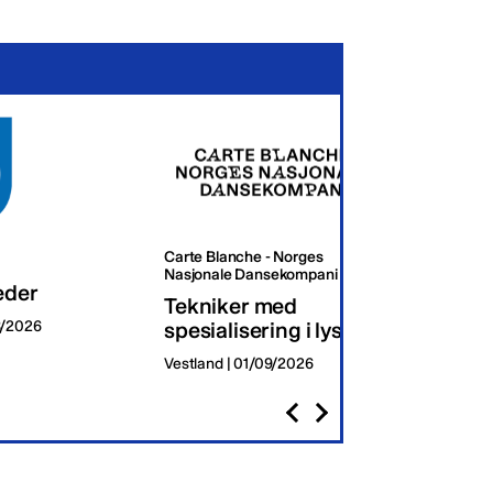
Carte Blanche - Norges
Oslo K
Nasjonale Dansekompani
eder
Dagli
Tekniker med
8/2026
spesialisering i lys
Oslo | 
Vestland | 01/09/2026