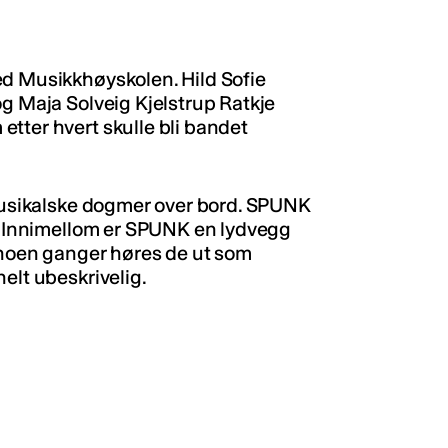
ed Musikkhøyskolen. Hild Sofie
og Maja Solveig Kjelstrup Ratkje
tter hvert skulle bli bandet
 musikalske dogmer over bord. SPUNK
k. Innimellom er SPUNK en lydvegg
 noen ganger høres de ut som
elt ubeskrivelig.