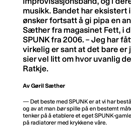
improvisasjonsband, og i deres
musikk. Bandet har eksistert i
ønsker fortsatt å gi pipa en an
Sæther fra magasinet Fett, i 
SPUNK fra 2006. – Jeg har få
virkelig er sant at det bare er
sier vel litt om hvor uvanlig de
Ratkje.
Av Gøril Sæther
— Det beste med SPUNK er at vi har bestått.
og av at man
bør
spille på en bestemt måte
tenker på å etablere et eget SPUNK-gamlehj
på radiatorer med krykkene våre.