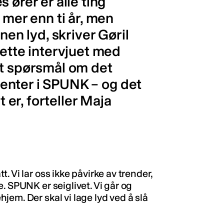
 ører er alle ting
 mer enn ti år, men
nen lyd, skriver Gøril
dette intervjuet med
tt spørsmål om det
 jenter i SPUNK – og det
t er, forteller Maja
 Vi lar oss ikke påvirke av trender,
. SPUNK er seiglivet. Vi går og
em. Der skal vi lage lyd ved å slå