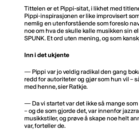
Tittelen er et Pippi-sitat, i likhet med titl
Pippi-inspirasjonen er like improvisert so
nemlig en utenforstående som foreslo nav
noe om hva de skulle kalle musikken sin elle
SPUNK. Et ord uten mening, og som kanskj
Inn i det ukjente
— Pippi var jo veldig radikal den gang boka
redd for autoriteter og gjør som hun vil – s
med henne, sier Ratkje.
— Da vi startet var det ikke så mange som
– og de som gjorde det, var innenfor jazzr
musikkstiler, og prøve å skape noe helt an
var, forteller de.