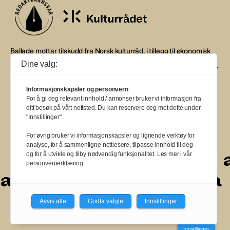
Ballade mottar tilskudd fra Norsk kulturråd, i tillegg til økonomisk
støtte fra eierne NOPA, Norsk komponistforening og
Dine valg:
Musikkforleggerne. Ballade drives etter Redaktør- og Vær Varsom-
plakaten.
Informasjonskapsler og personvern
BALLADE — NORGES MUSIKKMAGASIN
For å gi deg relevant innhold / annonser bruker vi informasjon fra
ditt besøk på vårt nettsted. Du kan reservere deg mot dette under
"Innstillinger".
For øvrig bruker vi informasjonskapsler og lignende verktøy for
analyse, for å sammenligne nettlesere, tilpasse innhold til deg
a
a
a
a
a
a
a
a
og for å utvikle og tilby nødvendig funksjonalitet. Les mer i vår
personvernerklæring.
a
a
a
a
a
a
a
a
a
Avvis alle
Godta valgte
Innstillinger
Innstillinger