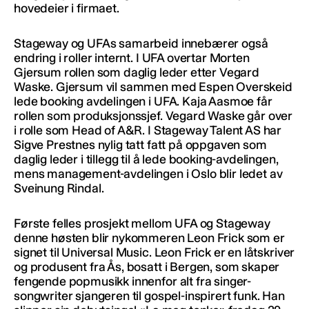
hovedeier i firmaet.
Stageway og UFAs samarbeid innebærer også
endring i roller internt. I UFA overtar Morten
Gjersum rollen som daglig leder etter Vegard
Waske. Gjersum vil sammen med Espen Overskeid
lede booking avdelingen i UFA. Kaja Aasmoe får
rollen som produksjonssjef. Vegard Waske går over
i rolle som Head of A&R. I Stageway Talent AS har
Sigve Prestnes nylig tatt fatt på oppgaven som
daglig leder i tillegg til å lede booking-avdelingen,
mens management-avdelingen i Oslo blir ledet av
Sveinung Rindal.
Første felles prosjekt mellom UFA og Stageway
denne høsten blir nykommeren Leon Frick som er
signet til Universal Music. Leon Frick er en låtskriver
og produsent fra Ås, bosatt i Bergen, som skaper
fengende popmusikk innenfor alt fra singer-
songwriter sjangeren til gospel-inspirert funk. Han