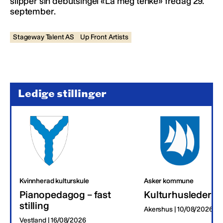
slipper sin debutsingel «La meg tenke» fredag 29.
september.
Stageway Talent AS
Up Front Artists
Ledige stillinger
Kvinnherad kulturskule
Asker kommune
Pianopedagog – fast
Kulturhusleder
stilling
Akershus | 10/08/2026
Vestland | 16/08/2026