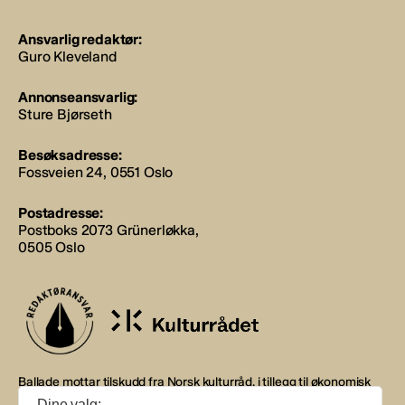
Ansvarlig redaktør:
Guro Kleveland
Annonseansvarlig:
Sture Bjørseth
Besøksadresse:
Fossveien 24, 0551 Oslo
Postadresse:
Postboks 2073 Grünerløkka,
0505 Oslo
Ballade mottar tilskudd fra Norsk kulturråd, i tillegg til økonomisk
støtte fra eierne NOPA, Norsk komponistforening og
Dine valg: