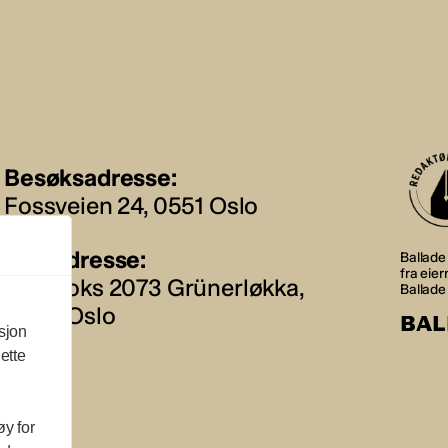
Besøksadresse:
Fossveien 24, 0551 Oslo
Postadresse:
Ballade 
fra eie
Postboks 2073 Grünerløkka,
Ballade
0505 Oslo
BAL
sjon
ette
øy for