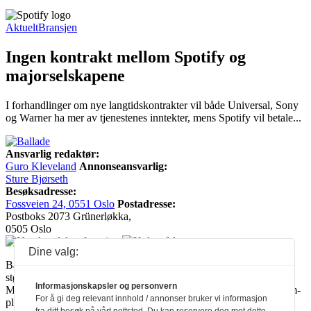
Aktuelt
Bransjen
Ingen kontrakt mellom Spotify og
majorselskapene
I forhandlinger om nye langtidskontrakter vil både Universal, Sony
og Warner ha mer av tjenestenes inntekter, mens Spotify vil betale...
Ansvarlig redaktør:
Guro Kleveland
Annonseansvarlig:
Sture Bjørseth
Besøksadresse:
Fossveien 24, 0551 Oslo
Postadresse:
Postboks 2073 Grünerløkka,
0505 Oslo
Dine valg:
Ballade mottar tilskudd fra Norsk kulturråd, i tillegg til økonomisk
støtte fra eierne NOPA, Norsk komponistforening og
Informasjonskapsler og personvern
Musikkforleggerne. Ballade drives etter Redaktør- og Vær Varsom-
For å gi deg relevant innhold / annonser bruker vi informasjon
plakaten.