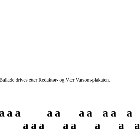
 Ballade drives etter Redaktør- og Vær Varsom-plakaten.
a
a
a
a
a
a
a
a
a
a
a
a
a
a
a
a
a
a