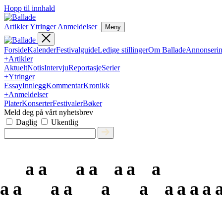
Hopp til innhald
Artikler
Ytringer
Anmeldelser
Meny
Forside
Kalender
Festivalguide
Ledige stillinger
Om Ballade
Annonseri
+
Artikler
Aktuelt
Notis
Intervju
Reportasje
Serier
+
Ytringer
Essay
Innlegg
Kommentar
Kronikk
+
Anmeldelser
Plater
Konserter
Festivaler
Bøker
Meld deg på vårt nyhetsbrev
Daglig
Ukentlig
a
a
a
a
a
a
a
a
a
a
a
a
a
a
a
a
a