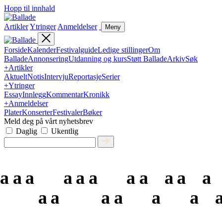
Hopp til innhald
Artikler
Ytringer
Anmeldelser
Meny
Forside
Kalender
Festivalguide
Ledige stillinger
Om
Ballade
Annonsering
Utdanning og kurs
Støtt Ballade
Arkiv
Søk
+
Artikler
Aktuelt
Notis
Intervju
Reportasje
Serier
+
Ytringer
Essay
Innlegg
Kommentar
Kronikk
+
Anmeldelser
Plater
Konserter
Festivaler
Bøker
Meld deg på vårt nyhetsbrev
Daglig
Ukentlig
a
a
a
a
a
a
a
a
a
a
a
a
a
a
a
a
a