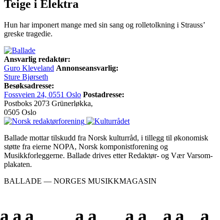
Teige i Elektra
Hun har imponert mange med sin sang og rolletolkning i Strauss’
greske tragedie.
Ansvarlig redaktør:
Guro Kleveland
Annonseansvarlig:
Sture Bjørseth
Besøksadresse:
Fossveien 24, 0551 Oslo
Postadresse:
Postboks 2073 Grünerløkka,
0505 Oslo
Ballade mottar tilskudd fra Norsk kulturråd, i tillegg til økonomisk
støtte fra eierne NOPA, Norsk komponistforening og
Musikkforleggerne. Ballade drives etter Redaktør- og Vær Varsom-
plakaten.
BALLADE — NORGES MUSIKKMAGASIN
a
a
a
a
a
a
a