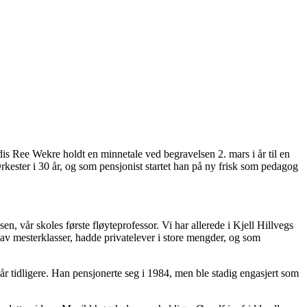
s Ree Wekre holdt en minnetale ved begravelsen 2. mars i år til en
kester i 30 år, og som pensjonist startet han på ny frisk som pedagog
 vår skoles første fløyteprofessor. Vi har allerede i Kjell Hillvegs
 av mesterklasser, hadde privatelever i store mengder, og som
år tidligere. Han pensjonerte seg i 1984, men ble stadig engasjert som