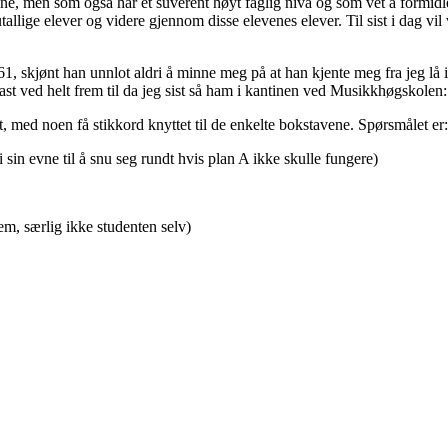
e, men som også har et suverent høyt faglig nivå og som vet å formidle
allige elever og videre gjennom disse elevenes elever. Til sist i dag vi
1, skjønt han unnlot aldri å minne meg på at han kjente meg fra jeg lå 
fast ved helt frem til da jeg sist så ham i kantinen ved Musikkhøgskole
 med noen få stikkord knyttet til de enkelte bokstavene. Spørsmålet er
 sin evne til å snu seg rundt hvis plan A ikke skulle fungere)
m, særlig ikke studenten selv)