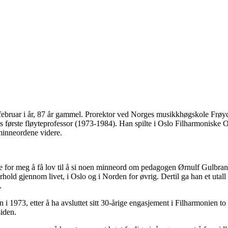
ebruar i år, 87 år gammel. Prorektor ved Norges musikkhøgskole Frøydi
første fløyteprofessor (1973-1984). Han spilte i Oslo Filharmoniske Or
e minneordene videre.
or meg å få lov til å si noen minneord om pedagogen Ørnulf Gulbransen,
hold gjennom livet, i Oslo og i Norden for øvrig. Dertil ga han et utall
.
1973, etter å ha avsluttet sitt 30-årige engasjement i Filharmonien to 
siden.