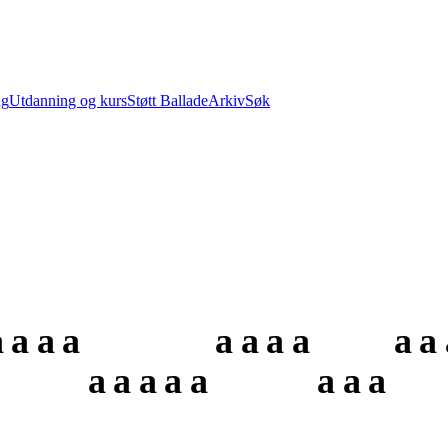
ng
Utdanning og kurs
Støtt Ballade
Arkiv
Søk
a
a
a
a
a
a
a
a
a
a
a
a
a
a
a
a
a
a