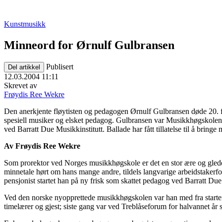
Kunstmusikk
Minneord for Ørnulf Gulbransen
Publisert
Del artikkel
12.03.2004 11:11
Skrevet av
Frøydis Ree Wekre
Den anerkjente fløytisten og pedagogen Ørnulf Gulbransen døde 20. f
spesiell musiker og elsket pedagog. Gulbransen var Musikkhøgskolens 
ved Barratt Due Musikkinstitutt. Ballade har fått tillatelse til å bring
Av Frøydis Ree Wekre
Som prorektor ved Norges musikkhøgskole er det en stor ære og glede f
minnetale hørt om hans mange andre, tildels langvarige arbeidstakerfor
pensjonist startet han på ny frisk som skattet pedagog ved Barratt Due
Ved den norske nyopprettede musikkhøgskolen var han med fra starten i 
timelærer og gjest; siste gang var ved Treblåseforum for halvannet år 