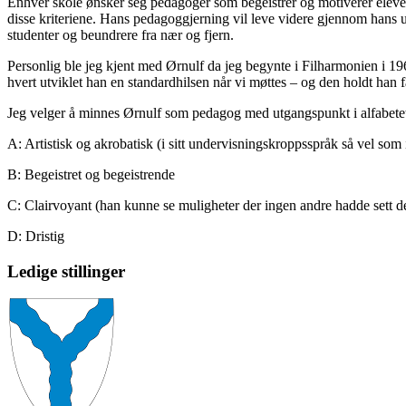
Enhver skole ønsker seg pedagoger som begeistrer og motiverer eleven
disse kriteriene. Hans pedagoggjerning vil leve videre gjennom hans ut
studenter og beundrere fra nær og fjern.
Personlig ble jeg kjent med Ørnulf da jeg begynte i Filharmonien i 196
hvert utviklet han en standardhilsen når vi møttes – og den holdt han 
Jeg velger å minnes Ørnulf som pedagog med utgangspunkt i alfabetet,
A: Artistisk og akrobatisk (i sitt undervisningskroppsspråk så vel som i
B: Begeistret og begeistrende
C: Clairvoyant (han kunne se muligheter der ingen andre hadde sett de
D: Dristig
Ledige stillinger