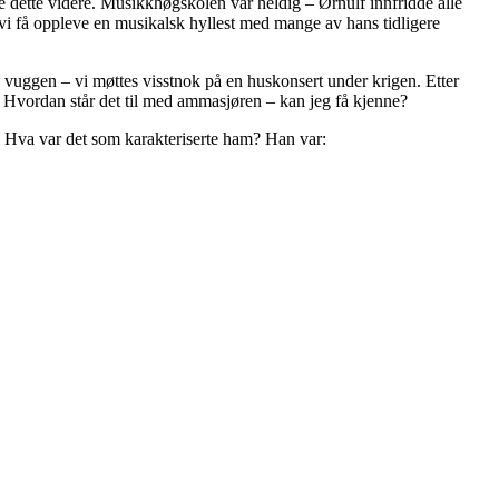
 dette videre. Musikkhøgskolen var heldig – Ørnulf innfridde alle
l vi få oppleve en musikalsk hyllest med mange av hans tidligere
i vuggen – vi møttes visstnok på en huskonsert under krigen. Etter
n: Hvordan står det til med ammasjøren – kan jeg få kjenne?
: Hva var det som karakteriserte ham? Han var: