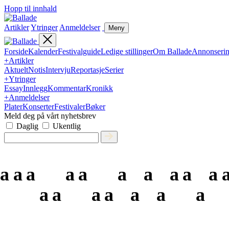
Hopp til innhald
Artikler
Ytringer
Anmeldelser
Meny
Forside
Kalender
Festivalguide
Ledige stillinger
Om Ballade
Annonseri
+
Artikler
Aktuelt
Notis
Intervju
Reportasje
Serier
+
Ytringer
Essay
Innlegg
Kommentar
Kronikk
+
Anmeldelser
Plater
Konserter
Festivaler
Bøker
Meld deg på vårt nyhetsbrev
Daglig
Ukentlig
a
a
a
a
a
a
a
a
a
a
a
a
a
a
a
a
a