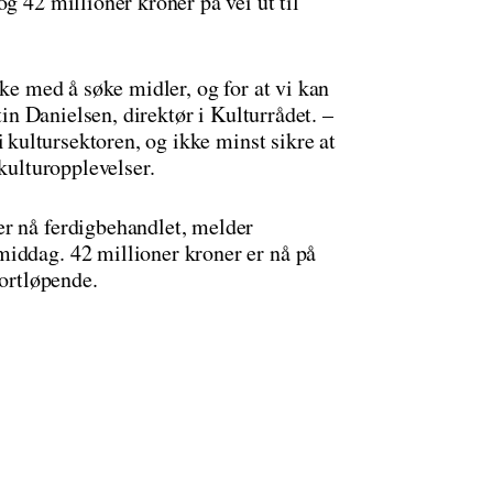
g 42 millioner kroner på vei ut til
ske med å søke midler, og for at vi kan
stin Danielsen, direktør i Kulturrådet. –
i kultursektoren, og ikke minst sikre at
 kulturopplevelser.
r nå ferdigbehandlet, melder
iddag. 42 millioner kroner er nå på
fortløpende.