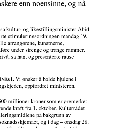
askere enn noensinne, og nå
sa kultur- og likestillingsminister Abid
erte stimuleringsordningen mandag 19.
alle arrangørene, kunstnerne,
omføre under strenge og trange rammer.
 nivå, sa han, og presenterte rause
ivitet.
Vi ønsker å holde hjulene i
ingskjeden, oppfordret ministeren.
 500 millioner kroner som er øremerket
ende kraft fra 1. oktober. Kulturrådet
muleringsmidlene på bakgrunn av
søknadsskjemaet, og i dag – onsdag 28.