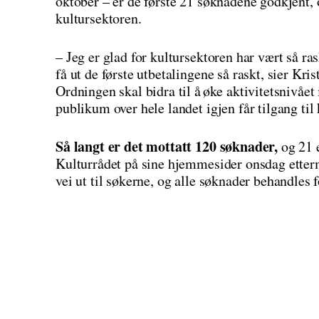
oktober – er de første 21 søknadene godkjent, o
kultursektoren.
– Jeg er glad for kultursektoren har vært så ra
få ut de første utbetalingene så raskt, sier Kri
Ordningen skal bidra til å øke aktivitetsnivået 
publikum over hele landet igjen får tilgang til
Så langt er det mottatt 120 søknader,
og 21 e
Kulturrådet på sine hjemmesider onsdag etterm
vei ut til søkerne, og alle søknader behandles 