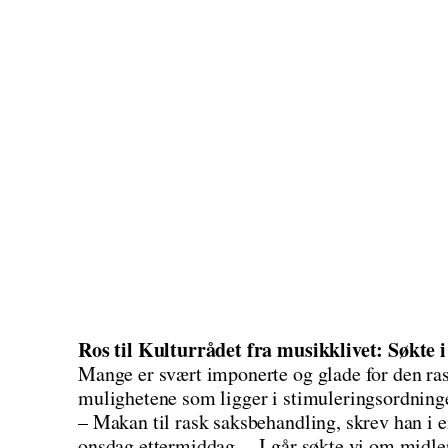
Ros til Kulturrådet fra musikklivet: Søkte i 
Mange er svært imponerte og glade for den ra
mulighetene som ligger i stimuleringsordning
– Makan til rask saksbehandling, skrev han i
onsdag ettermiddag. – I går søkte vi om midler