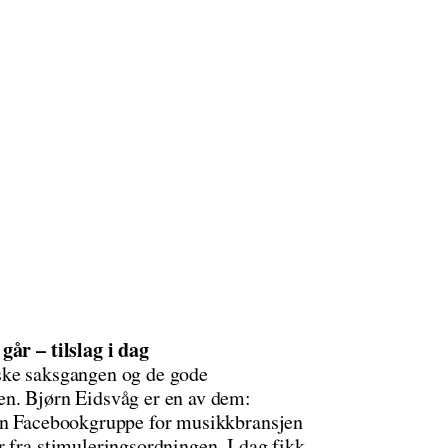
går – tilslag i dag
ske saksgangen og de gode
en. Bjørn Eidsvåg er en av dem:
 en Facebookgruppe for musikkbransjen
 fra stimuleringsordningen. I dag fikk