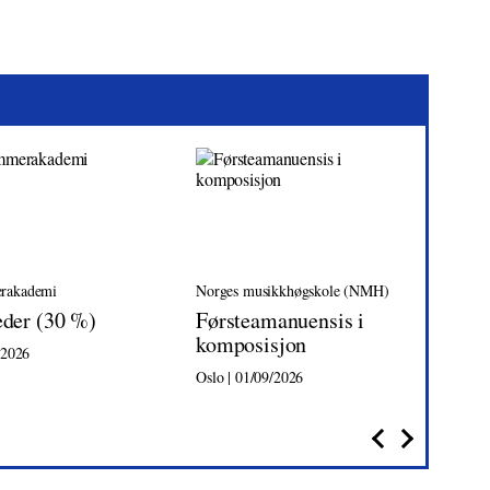
rakademi
Norges musikkhøgskole (NMH)
Tr
eder (30 %)
Førsteamanuensis i
Da
komposisjon
/2026
Tro
Oslo | 01/09/2026