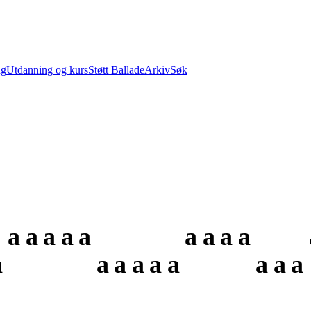
ng
Utdanning og kurs
Støtt Ballade
Arkiv
Søk
a
a
a
a
a
a
a
a
a
a
a
a
a
a
a
a
a
a