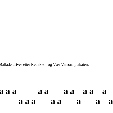
 Ballade drives etter Redaktør- og Vær Varsom-plakaten.
a
a
a
a
a
a
a
a
a
a
a
a
a
a
a
a
a
a