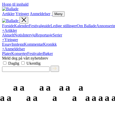
Hopp til innhald
Artikler
Ytringer
Anmeldelser
Meny
Forside
Kalender
Festivalguide
Ledige stillinger
Om Ballade
Annonseri
+
Artikler
Aktuelt
Notis
Intervju
Reportasje
Serier
+
Ytringer
Essay
Innlegg
Kommentar
Kronikk
+
Anmeldelser
Plater
Konserter
Festivaler
Bøker
Meld deg på vårt nyhetsbrev
Daglig
Ukentlig
a
a
a
a
a
a
a
a
a
a
a
a
a
a
a
a
a