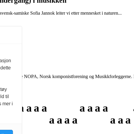
undergang) i musikken
sk-samiske Sofia Jannok leiter vi etter mennesket i naturen...
masjon
 dette
 støtte fra eierne NOPA, Norsk komponistforening og Musikkforleggerne.
ktøy
d til
s mer i
a
a
a
a
a
a
a
a
a
a
a
a
a
a
a
a
a
a