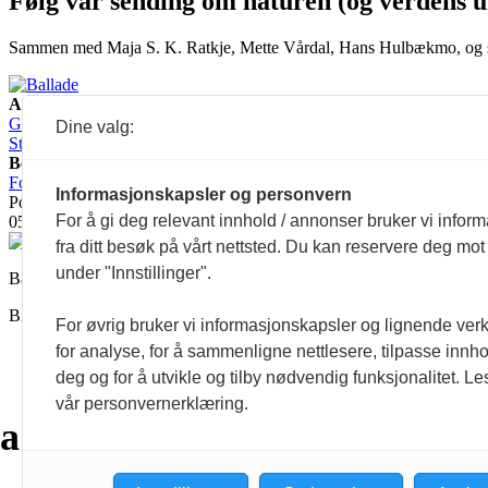
Følg vår sending om naturen (og verdens 
Sammen med Maja S. K. Ratkje, Mette Vårdal, Hans Hulbækmo, og sven
Ansvarlig redaktør:
Guro Kleveland
Annonseansvarlig:
Dine valg:
Sture Bjørseth
Besøksadresse:
Fossveien 24, 0551 Oslo
Postadresse:
Informasjonskapsler og personvern
Postboks 2073 Grünerløkka,
For å gi deg relevant innhold / annonser bruker vi infor
0505 Oslo
fra ditt besøk på vårt nettsted. Du kan reservere deg mot
under "Innstillinger".
Ballade mottar tilskudd fra Norsk kulturråd, i tillegg til økonomisk
BALLADE — NORGES MUSIKKMAGASIN
For øvrig bruker vi informasjonskapsler og lignende ver
for analyse, for å sammenligne nettlesere, tilpasse innhol
deg og for å utvikle og tilby nødvendig funksjonalitet. Le
a
a
a
a
a
a
vår personvernerklæring.
a
a
a
a
a
a
a
a
a
a
a