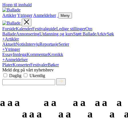
Hopp til innhald
Artikler
Ytringer
Anmeldelser
Meny
Forside
Kalender
Festivalguide
Ledige stillinger
Om
Ballade
Annonsering
Utdanning og kurs
Støtt Ballade
Arkiv
Søk
+
Artikler
Aktuelt
Notis
Intervju
Reportasje
Serier
+
Ytringer
Essay
Innlegg
Kommentar
Kronikk
+
Anmeldelser
Plater
Konserter
Festivaler
Bøker
Meld deg på vårt nyhetsbrev
Daglig
Ukentlig
a
a
a
a
a
a
a
a
a
a
a
a
a
a
a
a
a