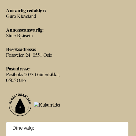
Ansvarlig redaktør:
Guro Kleveland
Annonseansvarlig:
Sture Bjørseth
Besøksadresse:
Fossveien 24, 0551 Oslo
Postadresse:
Postboks 2073 Grünerløkka,
0505 Oslo
Ballade mottar tilskudd fra Norsk kulturråd, i tillegg til økonomisk støtte
Dine valg:
fra eierne NOPA, Norsk komponistforening og Musikkforleggerne.
Ballade drives etter Redaktør- og Vær Varsom-plakaten.