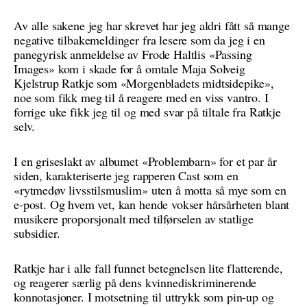
Av alle sakene jeg har skrevet har jeg aldri fått så mange
negative tilbakemeldinger fra lesere som da jeg i en
panegyrisk anmeldelse av Frode Haltlis «Passing
Images» kom i skade for å omtale Maja Solveig
Kjelstrup Ratkje som «Morgenbladets midtsidepike»,
noe som fikk meg til å reagere med en viss vantro. I
forrige uke fikk jeg til og med svar på tiltale fra Ratkje
selv.
I en griseslakt av albumet «Problembarn» for et par år
siden, karakteriserte jeg rapperen Cast som en
«rytmedøv livsstilsmuslim» uten å motta så mye som en
e-post. Og hvem vet, kan hende vokser hårsårheten blant
musikere proporsjonalt med tilførselen av statlige
subsidier.
Ratkje har i alle fall funnet betegnelsen lite flatterende,
og reagerer særlig på dens kvinnediskriminerende
konnotasjoner. I motsetning til uttrykk som pin-up og