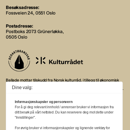
Besøksadresse:
Fossveien 24, 0551 Oslo
Postadresse:
Postboks 2073 Grünerløkka,
0505 Oslo
Ballade mottar tilskudd fra Norsk kulturråd, i tillegg til økonomisk
støtte fra eierne NOPA, Norsk komponistforening og
Dine valg:
Musikkforleggerne. Ballade drives etter Redaktør- og Vær Varsom-
plakaten.
Informasjonskapsler og personvern
BALLADE — NORGES MUSIKKMAGASIN
For å gi deg relevant innhold / annonser bruker vi informasjon fra
ditt besøk på vårt nettsted. Du kan reservere deg mot dette under
"Innstillinger".
For øvrig bruker vi informasjonskapsler og lignende verktøy for