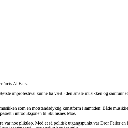
r årets AllEars.
los største improfestival kunne ha vært «den smale musikken og samfunn
onsmusikken som en motstandsdyktig kunstform i samtiden: Både musikke
spesielt i introduksjonen til Skumsnes Moe.
ra var noe pliktløp. Med et så politisk utgangspunkt var Dror Feiler en