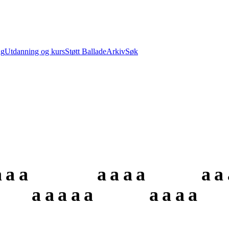
ng
Utdanning og kurs
Støtt Ballade
Arkiv
Søk
a
a
a
a
a
a
a
a
a
a
a
a
a
a
a
a
a
a