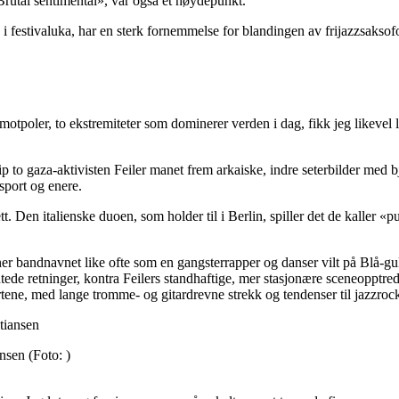
Brutal sentimental», var også et høydepunkt.
 i festivaluka, har en sterk fornemmelse for blandingen av frijazzsaksof
tpoler, to ekstremiteter som dominerer verden i dag, fikk jeg likevel lys
o gaza-aktivisten Feiler manet frem arkaiske, indre seterbilder med bjelle
sport og enere.
sett. Den italienske duoen, som holder til i Berlin, spiller det de kalle
er bandnavnet like ofte som en gangsterrapper og danser vilt på Blå-gu
ede retninger, kontra Feilers standhaftige, mer stasjonære sceneopptred
ene, med lange tromme- og gitardrevne strekk og tendenser til jazzrock
ansen
(Foto: )