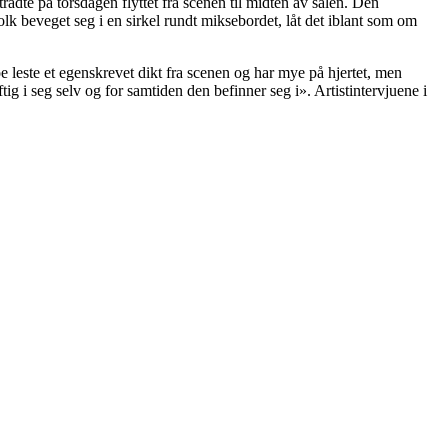
ptrådte på torsdagen flyttet fra scenen til midten av salen. Den
k beveget seg i en sirkel rundt miksebordet, låt det iblant som om
e leste et egenskrevet dikt fra scenen og har mye på hjertet, men
tig i seg selv og for samtiden den befinner seg i». Artistintervjuene i