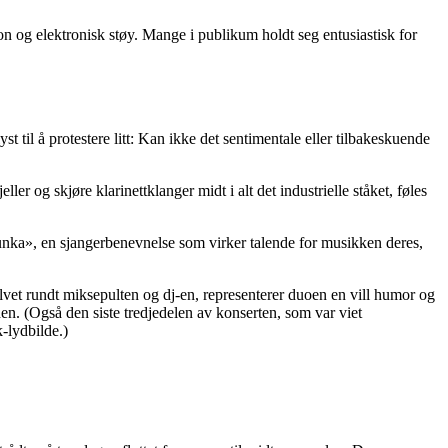
on og elektronisk støy. Mange i publikum holdt seg entusiastisk for
t til å protestere litt: Kan ikke det sentimentale eller tilbakeskuende
r og skjøre klarinettklanger midt i alt det industrielle ståket, føles
r «punka», en sjangerbenevnelse som virker talende for musikken deres,
lvet rundt miksepulten og dj-en, representerer duoen en vill humor og
en. (Også den siste tredjedelen av konserten, som var viet
-lydbilde.)