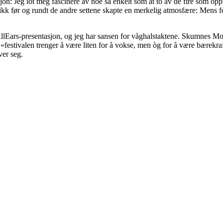
iasjon: Jeg lot meg fascinere av noe så enkelt som at to av de fire som op
kk før og rundt de andre settene skapte en merkelig atmosfære: Mens fol
 AllEars-presentasjon, og jeg har sansen for våghalstaktene. Skumnes Mo
 «festivalen trenger å være liten for å vokse, men òg for å være bærekraf
ver seg.