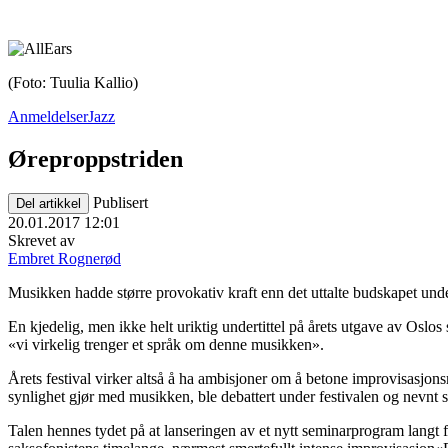
(Foto: Tuulia Kallio)
Anmeldelser
Jazz
Øreproppstriden
Publisert
Del artikkel
20.01.2017 12:01
Skrevet av
Embret Rognerød
Musikken hadde større provokativ kraft enn det uttalte budskapet unde
En kjedelig, men ikke helt uriktig undertittel på årets utgave av Os
«vi virkelig trenger et språk om denne musikken».
Årets festival virker altså å ha ambisjoner om å betone improvisasj
synlighet gjør med musikken, ble debattert under festivalen og nevnt 
Talen hennes tydet på at lanseringen av et nytt seminarprogram langt f