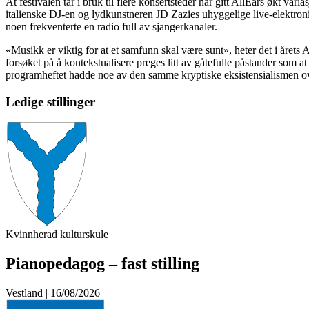
At festivalen tar i bruk til flere konsertsteder har gitt AllEars økt var
italienske DJ-en og lydkunstneren JD Zazies uhyggelige live-elektroni
noen frekventerte en radio full av sjangerkanaler.
«Musikk er viktig for at et samfunn skal være sunt», heter det i årets
forsøket på å kontekstualisere preges litt av gåtefulle påstander som at
programheftet hadde noe av den samme kryptiske eksistensialismen o
Ledige stillinger
Kvinnherad kulturskule
Pianopedagog – fast stilling
Vestland | 16/08/2026