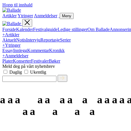
Hopp til innhald
Artikler
Ytringer
Anmeldelser
Meny
Forside
Kalender
Festivalguide
Ledige stillinger
Om Ballade
Annonseri
+
Artikler
Aktuelt
Notis
Intervju
Reportasje
Serier
+
Ytringer
Essay
Innlegg
Kommentar
Kronikk
+
Anmeldelser
Plater
Konserter
Festivaler
Bøker
Meld deg på vårt nyhetsbrev
Daglig
Ukentlig
a
a
a
a
a
a
a
a
a
a
a
a
a
a
a
a
a