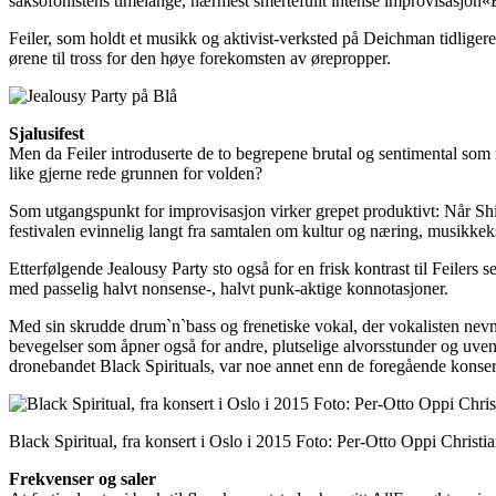
saksofonistens timelange, nærmest smertefullt intense improvisasjon«
Feiler, som holdt et musikk og aktivist-verksted på Deichman tidligere
ørene til tross for den høye forekomsten av ørepropper.
Sjalusifest
Men da Feiler introduserte de to begrepene brutal og sentimental som mo
like gjerne rede grunnen for volden?
Som utgangspunkt for improvisasjon virker grepet produktivt: Når Ship t
festivalen evinnelig langt fra samtalen om kultur og næring, musikkek
Etterfølgende Jealousy Party sto også for en frisk kontrast til Feilers 
med passelig halvt nonsense-, halvt punk-aktige konnotasjoner.
Med sin skrudde drum`n`bass og frenetiske vokal, der vokalisten nevn
bevegelser som åpner også for andre, plutselige alvorsstunder og uvent
dronebandet Black Spirituals, var noe annet enn de foregående konsert
Black Spiritual, fra konsert i Oslo i 2015 Foto: Per-Otto Oppi Christi
Frekvenser og saler