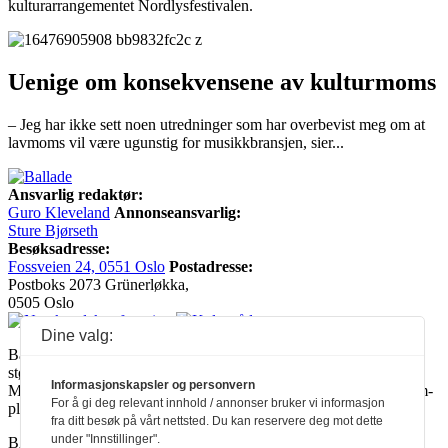
kulturarrangementet Nordlysfestivalen.
Uenige om konsekvensene av kulturmoms
– Jeg har ikke sett noen utredninger som har overbevist meg om at
lavmoms vil være ugunstig for musikkbransjen, sier...
Ansvarlig redaktør:
Guro Kleveland
Annonseansvarlig:
Sture Bjørseth
Besøksadresse:
Fossveien 24, 0551 Oslo
Postadresse:
Postboks 2073 Grünerløkka,
0505 Oslo
Dine valg:
Ballade mottar tilskudd fra Norsk kulturråd, i tillegg til økonomisk
støtte fra eierne NOPA, Norsk komponistforening og
Informasjonskapsler og personvern
Musikkforleggerne. Ballade drives etter Redaktør- og Vær Varsom-
For å gi deg relevant innhold / annonser bruker vi informasjon
plakaten.
fra ditt besøk på vårt nettsted. Du kan reservere deg mot dette
under "Innstillinger".
BALLADE — NORGES MUSIKKMAGASIN