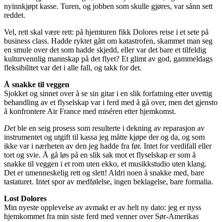
nyinnkjøpt kasse. Turen, og jobben som skulle gjøres, var sånn sett
reddet.
Vel, rett skal være rett: på hjemturen fikk Dolores reise i et sete på
business class. Hadde ryktet gått om katastrofen, skammet man seg
en smule over det som hadde skjedd, eller var det bare et tilfeldig
kulturvennlig mannskap på det flyet? Et glimt av god, gammeldags
fleksibilitet var det i alle fall, og takk for det.
Å snakke til veggen
Sjokket og sinnet over å se sin gitar i en slik forfatning etter uvettig
behandling av et flyselskap var i ferd med å gå over, men det gjensto
å konfrontere Air France med miséren etter hjemkomst.
Det
ble en seig prosess som resulterte i dekning av reparasjon av
instrumentet og utgift til kassa jeg måtte kjøpe der og da, og som
ikke var i nærheten av den jeg hadde fra før. Intet for verdifall eller
tort og svie. Å gå løs på en slik sak mot et flyselskap er som å
snakke til veggen i et rom uten ekko, et musikkstudio uten klang.
Det er umenneskelig rett og slett! Aldri noen å snakke med, bare
tastaturet. Intet spor av medfølelse, ingen beklagelse, bare formalia.
Lost Dolores
Min nyeste opplevelse av avmakt er av helt ny dato: jeg er nyss
hjemkommet fra min siste ferd med venner over Sør-Amerikas