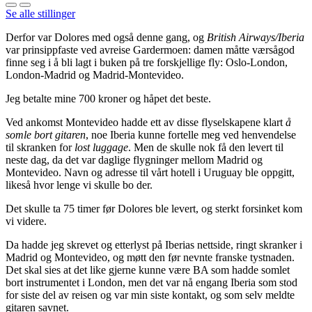
Se alle stillinger
Derfor var Dolores med også denne gang, og
British Airways/Iberia
var prinsippfaste ved avreise Gardermoen: damen måtte værsågod
finne seg i å bli lagt i buken på tre forskjellige fly: Oslo-London,
London-Madrid og Madrid-Montevideo.
Jeg betalte mine 700 kroner og håpet det beste.
Ved ankomst Montevideo hadde ett av disse flyselskapene klart
å
somle bort gitaren
, noe Iberia kunne fortelle meg ved henvendelse
til skranken for
lost luggage
. Men de skulle nok få den levert til
neste dag, da det var daglige flygninger mellom Madrid og
Montevideo. Navn og adresse til vårt hotell i Uruguay ble oppgitt,
likeså hvor lenge vi skulle bo der.
Det skulle ta 75 timer før Dolores ble levert, og sterkt forsinket kom
vi videre.
Da hadde jeg skrevet og etterlyst på Iberias nettside, ringt skranker i
Madrid og Montevideo, og møtt den før nevnte franske tystnaden.
Det skal sies at det like gjerne kunne være BA som hadde somlet
bort instrumentet i London, men det var nå engang Iberia som stod
for siste del av reisen og var min siste kontakt, og som selv meldte
gitaren savnet.