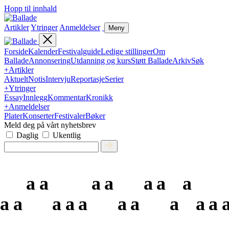
Hopp til innhald
Artikler
Ytringer
Anmeldelser
Meny
Forside
Kalender
Festivalguide
Ledige stillinger
Om
Ballade
Annonsering
Utdanning og kurs
Støtt Ballade
Arkiv
Søk
+
Artikler
Aktuelt
Notis
Intervju
Reportasje
Serier
+
Ytringer
Essay
Innlegg
Kommentar
Kronikk
+
Anmeldelser
Plater
Konserter
Festivaler
Bøker
Meld deg på vårt nyhetsbrev
Daglig
Ukentlig
a
a
a
a
a
a
a
a
a
a
a
a
a
a
a
a
a