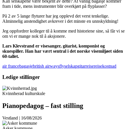
Kan selskapene være bekjent av dette? At vanlig bagasje kommer
fram i tide, mens instrumenter blir overkjørt på flyplasser?
På 2 av 5 lange flyturer har jeg opplevd det verst tenkelige.
Alminnelig anstendighet avkrever i det minste en unnskyldning!
Jeg oppfordrer kolleger til å komme med historiene sine, så får vi se
om vi er mange nok til å aksjonere.
Lars Klevstrand er visesanger, gitarist, komponist og
skuespiller. Han har vært sentral i det norske visemiljøet siden
60-tallet.
air france
bagasje
british airways
flyselskap
gitar
reise
reisekostnad
Ledige stillinger
Kvinnherad kulturskule
Pianopedagog – fast stilling
Vestland | 16/08/2026
Asker kommune