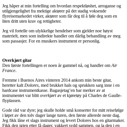
Jeg håper at min fortelling om hvordan respektløshet, arroganse og
utilgjengelighet fra mektige aktører på det stadig voksende
flyreisemarkedet virker, aktører som får deg til å føle deg som en
liten dritt uten krav og rettigheter.
Jeg vil fortelle om ulykkelige hendelser som gjelder noe høyst
materielt, men som indirekte handler om dårlig behandling av meg
som passasjer. For en musikers instrument er personlig.
Overkjørt gitar
Den første fortellingen er noen år gammel nå, og handler om
Air
France
.
Fremme i Buenos Aires vinteren 2014 ankom min beste gitar,
heretter kalt
Dolores
, med brukket hals og sprukken sarg inne i en
hardcase instrumentkasse. Bagasjetag’en bar merker av at
instrumentet var blitt
overkjørt
av et kjøretøy på Charles de Gaulle-
flyplassen.
Gode råd var dyre; jeg skulle holde små konserter for mitt reisefølge
i løpet av den tolv dager lange turen, den første allerede neste dag.
Jeg fikk låne et slags instrument og levert Dolores hos en gitarmaker.
Fikk den igjen etter få dager, vakkert sydd sammen, og la den i en