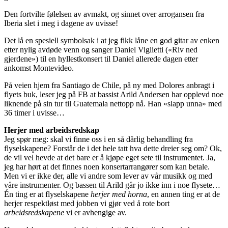
Den fortvilte følelsen av avmakt, og sinnet over arrogansen fra
Iberia slet i meg i dagene av uvisse!
Det lå en spesiell symbolsak i at jeg fikk låne en god gitar av enken
etter nylig avdøde venn og sanger Daniel Viglietti («Riv ned
gjerdene») til en hyllestkonsert til Daniel allerede dagen etter
ankomst Montevideo.
På veien hjem fra Santiago de Chile, på ny med Dolores anbragt i
flyets buk, leser jeg på FB at bassist Arild Andersen har opplevd noe
liknende på sin tur til Guatemala nettopp nå. Han «slapp unna» med
36 timer i uvisse…
Herjer med arbeidsredskap
Jeg spør meg: skal vi finne oss i en så dårlig behandling fra
flyselskapene? Forstår de i det hele tatt hva dette dreier seg om? Ok,
de vil vel hevde at det bare er å kjøpe eget sete til instrumentet. Ja,
jeg har hørt at det finnes noen konsertarrangører som kan betale.
Men vi er ikke der, alle vi andre som lever av vår musikk og med
våre instrumenter. Og bassen til Arild går jo ikke inn i noe flysete…
Én ting er at flyselskapene
herjer med horna
, en annen ting er at de
herjer respektløst med jobben vi gjør ved å rote bort
arbeidsredskapene
vi er avhengige av.