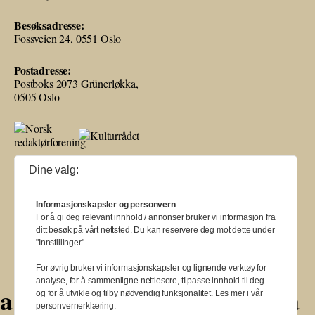
Besøksadresse:
Fossveien 24, 0551 Oslo
Postadresse:
Postboks 2073 Grünerløkka,
0505 Oslo
Ballade mottar tilskudd fra Norsk kulturråd, i tillegg til økonomisk støtte
Dine valg:
fra eierne NOPA, Norsk komponistforening og Musikkforleggerne.
Ballade drives etter Redaktør- og Vær Varsom-plakaten.
Informasjonskapsler og personvern
BALLADE — NORGES MUSIKKMAGASIN
For å gi deg relevant innhold / annonser bruker vi informasjon fra
ditt besøk på vårt nettsted. Du kan reservere deg mot dette under
"Innstillinger".
For øvrig bruker vi informasjonskapsler og lignende verktøy for
analyse, for å sammenligne nettlesere, tilpasse innhold til deg
a
a
a
a
a
a
a
a
a
a
a
og for å utvikle og tilby nødvendig funksjonalitet. Les mer i vår
personvernerklæring.