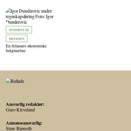
KOMMENTAR
BRANSJEN
En frilansers økonomiske
bekjennelser
Ansvarlig redaktør:
Guro Kleveland
Annonseansvarlig:
Sture Bjørseth