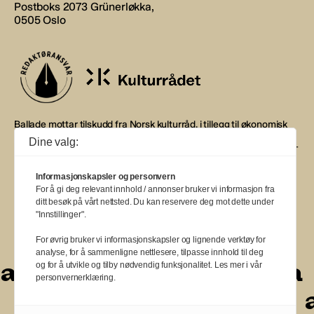
Postboks 2073 Grünerløkka,
0505 Oslo
Ballade mottar tilskudd fra Norsk kulturråd, i tillegg til økonomisk
støtte fra eierne NOPA, Norsk komponistforening og
Dine valg:
Musikkforleggerne. Ballade drives etter Redaktør- og Vær Varsom-
plakaten.
Informasjonskapsler og personvern
BALLADE — NORGES MUSIKKMAGASIN
For å gi deg relevant innhold / annonser bruker vi informasjon fra
ditt besøk på vårt nettsted. Du kan reservere deg mot dette under
"Innstillinger".
For øvrig bruker vi informasjonskapsler og lignende verktøy for
analyse, for å sammenligne nettlesere, tilpasse innhold til deg
a
a
a
a
a
a
a
a
og for å utvikle og tilby nødvendig funksjonalitet. Les mer i vår
personvernerklæring.
a
a
a
a
a
a
a
a
a