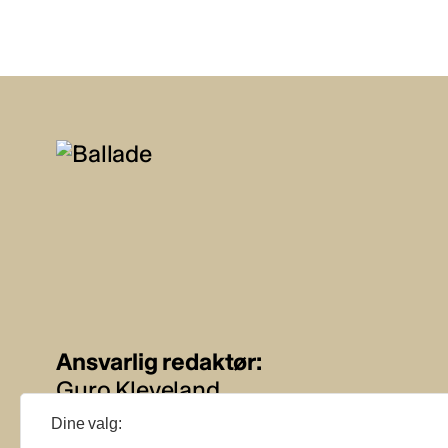
Ansvarlig redaktør:
Guro Kleveland
Dine valg:
Annonseansvarlig: