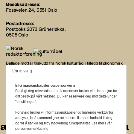
Besøksadresse:
Fossveien 24, 0551 Oslo
Postadresse:
Postboks 2073 Grünerløkka,
0505 Oslo
Ballade mottar tilskudd fra Norsk kulturråd, i tillegg til økonomisk
støtte fra eierne NOPA, Norsk komponistforening og
Dine valg:
Musikkforleggerne. Ballade drives etter Redaktør- og Vær Varsom-
plakaten.
Informasjonskapsler og personvern
BALLADE — NORGES MUSIKKMAGASIN
For å gi deg relevant innhold / annonser bruker vi informasjon fra
ditt besøk på vårt nettsted. Du kan reservere deg mot dette under
"Innstillinger".
For øvrig bruker vi informasjonskapsler og lignende verktøy for
analyse, for å sammenligne nettlesere, tilpasse innhold til deg
a
a
a
a
a
a
a
a
og for å utvikle og tilby nødvendig funksjonalitet. Les mer i vår
personvernerklæring.