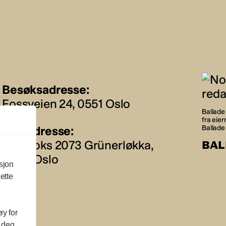
Besøksadresse:
Fossveien 24, 0551 Oslo
Ballade 
fra eie
Postadresse:
Ballade
Postboks 2073 Grünerløkka,
BAL
0505 Oslo
sjon
ette
øy for
l deg