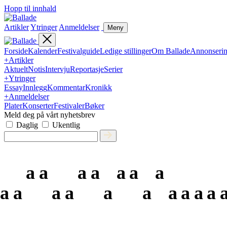
Hopp til innhald
Artikler
Ytringer
Anmeldelser
Meny
Forside
Kalender
Festivalguide
Ledige stillinger
Om Ballade
Annonseri
+
Artikler
Aktuelt
Notis
Intervju
Reportasje
Serier
+
Ytringer
Essay
Innlegg
Kommentar
Kronikk
+
Anmeldelser
Plater
Konserter
Festivaler
Bøker
Meld deg på vårt nyhetsbrev
Daglig
Ukentlig
a
a
a
a
a
a
a
a
a
a
a
a
a
a
a
a
a