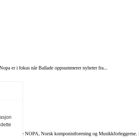
g Nopa er i fokus når Ballade oppsummerer nyheter fra...
masjon
 dette
 støtte fra eierne NOPA, Norsk komponistforening og Musikkforleggerne.