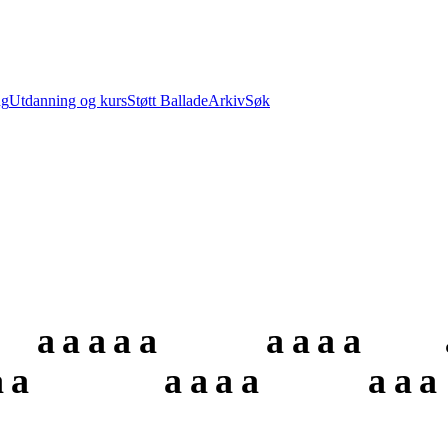
ng
Utdanning og kurs
Støtt Ballade
Arkiv
Søk
a
a
a
a
a
a
a
a
a
a
a
a
a
a
a
a
a
a