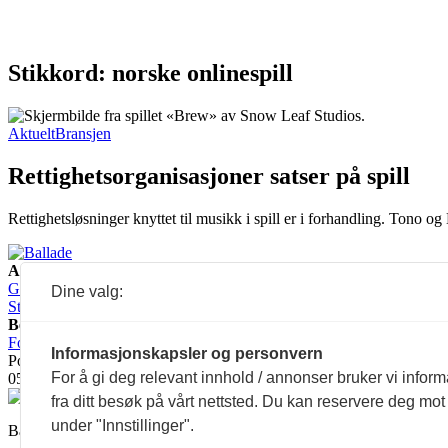
Stikkord: norske onlinespill
Aktuelt
Bransjen
Rettighetsorganisasjoner satser på spill
Rettighetsløsninger knyttet til musikk i spill er i forhandling. Tono o
Ansvarlig redaktør:
Guro Kleveland
Annonseansvarlig:
Dine valg:
Sture Bjørseth
Besøksadresse:
Fossveien 24, 0551 Oslo
Postadresse:
Informasjonskapsler og personvern
Postboks 2073 Grünerløkka,
For å gi deg relevant innhold / annonser bruker vi infor
0505 Oslo
fra ditt besøk på vårt nettsted. Du kan reservere deg mot
under "Innstillinger".
Ballade mottar tilskudd fra Norsk kulturråd, i tillegg til økonomisk