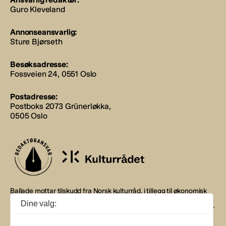
Guro Kleveland
Annonseansvarlig:
Sture Bjørseth
Besøksadresse:
Fossveien 24, 0551 Oslo
Postadresse:
Postboks 2073 Grünerløkka,
0505 Oslo
Ballade mottar tilskudd fra Norsk kulturråd, i tillegg til økonomisk
støtte fra eierne NOPA, Norsk komponistforening og
Dine valg:
Musikkforleggerne. Ballade drives etter Redaktør- og Vær Varsom-
plakaten.