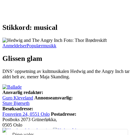
Stikkord: musical
Anmeldelser
Populærmusikk
Glissen glam
DNS’ oppsetning av kultmusikalen Hedwig and the Angry Inch tar
aldri helt av, mener Maja Skanding.
Ansvarlig redaktør:
Guro Kleveland
Annonseansvarlig:
Sture Bjørseth
Besøksadresse:
Fossveien 24, 0551 Oslo
Postadresse:
Postboks 2073 Grünerløkka,
0505 Oslo
Dine valg: