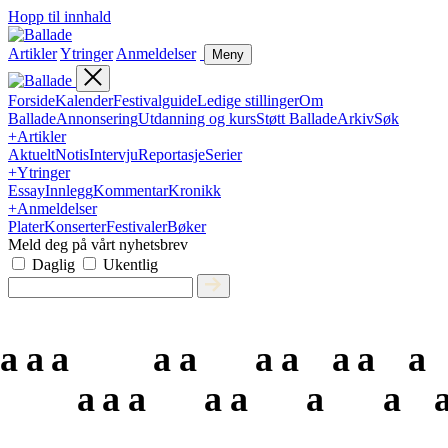
Hopp til innhald
Artikler
Ytringer
Anmeldelser
Meny
Forside
Kalender
Festivalguide
Ledige stillinger
Om
Ballade
Annonsering
Utdanning og kurs
Støtt Ballade
Arkiv
Søk
+
Artikler
Aktuelt
Notis
Intervju
Reportasje
Serier
+
Ytringer
Essay
Innlegg
Kommentar
Kronikk
+
Anmeldelser
Plater
Konserter
Festivaler
Bøker
Meld deg på vårt nyhetsbrev
Daglig
Ukentlig
a
a
a
a
a
a
a
a
a
a
a
a
a
a
a
a
a