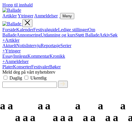
Hopp til innhald
Artikler
Ytringer
Anmeldelser
Meny
Forside
Kalender
Festivalguide
Ledige stillinger
Om
Ballade
Annonsering
Utdanning og kurs
Støtt Ballade
Arkiv
Søk
+
Artikler
Aktuelt
Notis
Intervju
Reportasje
Serier
+
Ytringer
Essay
Innlegg
Kommentar
Kronikk
+
Anmeldelser
Plater
Konserter
Festivaler
Bøker
Meld deg på vårt nyhetsbrev
Daglig
Ukentlig
a
a
a
a
a
a
a
a
a
a
a
a
a
a
a
a
a