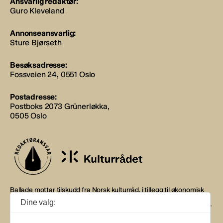
Ansvarlig redaktør:
Guro Kleveland
Annonseansvarlig:
Sture Bjørseth
Besøksadresse:
Fossveien 24, 0551 Oslo
Postadresse:
Postboks 2073 Grünerløkka,
0505 Oslo
Ballade mottar tilskudd fra Norsk kulturråd, i tillegg til økonomisk
støtte fra eierne NOPA, Norsk komponistforening og
Dine valg:
Musikkforleggerne. Ballade drives etter Redaktør- og Vær Varsom-
plakaten.