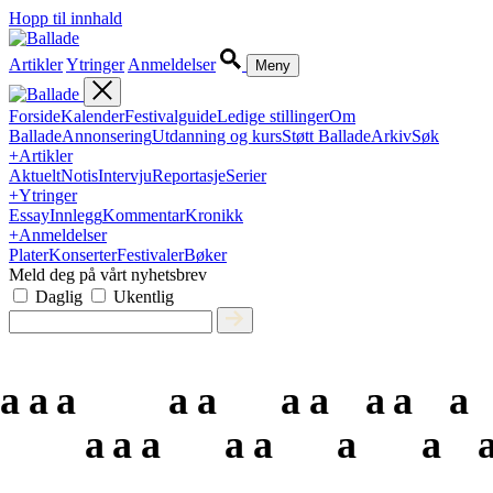
Hopp til innhald
Artikler
Ytringer
Anmeldelser
Meny
Forside
Kalender
Festivalguide
Ledige stillinger
Om
Ballade
Annonsering
Utdanning og kurs
Støtt Ballade
Arkiv
Søk
+
Artikler
Aktuelt
Notis
Intervju
Reportasje
Serier
+
Ytringer
Essay
Innlegg
Kommentar
Kronikk
+
Anmeldelser
Plater
Konserter
Festivaler
Bøker
Meld deg på vårt nyhetsbrev
Daglig
Ukentlig
a
a
a
a
a
a
a
a
a
a
a
a
a
a
a
a
a