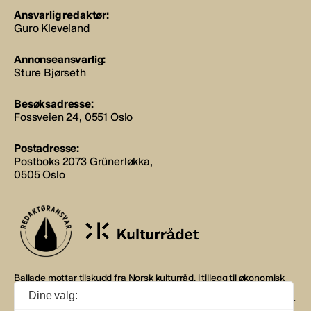
Ansvarlig redaktør:
Guro Kleveland
Annonseansvarlig:
Sture Bjørseth
Besøksadresse:
Fossveien 24, 0551 Oslo
Postadresse:
Postboks 2073 Grünerløkka,
0505 Oslo
Ballade mottar tilskudd fra Norsk kulturråd, i tillegg til økonomisk
støtte fra eierne NOPA, Norsk komponistforening og
Dine valg:
Musikkforleggerne. Ballade drives etter Redaktør- og Vær Varsom-