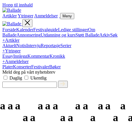
Hopp til innhald
Artikler
Ytringer
Anmeldelser
Meny
Forside
Kalender
Festivalguide
Ledige stillinger
Om
Ballade
Annonsering
Utdanning og kurs
Støtt Ballade
Arkiv
Søk
+
Artikler
Aktuelt
Notis
Intervju
Reportasje
Serier
+
Ytringer
Essay
Innlegg
Kommentar
Kronikk
+
Anmeldelser
Plater
Konserter
Festivaler
Bøker
Meld deg på vårt nyhetsbrev
Daglig
Ukentlig
a
a
a
a
a
a
a
a
a
a
a
a
a
a
a
a
a