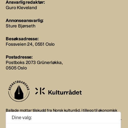
Ansvarlig redaktør:
Guro Kleveland
Annonseansvarlig:
Sture Bjørseth
Besøksadresse:
Fossveien 24, 0551 Oslo
Postadresse:
Postboks 2073 Grünerløkka,
0505 Oslo
Ballade mottar tilskudd fra Norsk kulturråd, i tillegg til økonomisk
støtte fra eierne NOPA, Norsk komponistforening og
Dine valg:
Musikkforleggerne. Ballade drives etter Redaktør- og Vær Varsom-
plakaten.