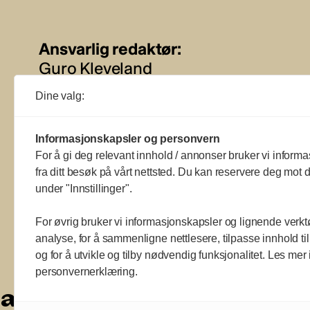
Ansvarlig redaktør:
Guro Kleveland
Dine valg:
Annonseansvarlig:
Sture Bjørseth
Informasjonskapsler og personvern
For å gi deg relevant innhold / annonser bruker vi informa
fra ditt besøk på vårt nettsted. Du kan reservere deg mot d
under "Innstillinger".
For øvrig bruker vi informasjonskapsler og lignende verkt
analyse, for å sammenligne nettlesere, tilpasse innhold ti
og for å utvikle og tilby nødvendig funksjonalitet. Les mer 
a
a
a
a
a
a
a
a
a
a
a
personvernerklæring.
a
a
a
a
a
a