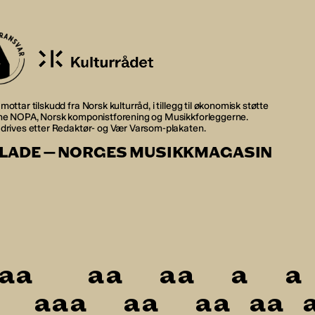
mottar tilskudd fra Norsk kulturråd, i tillegg til økonomisk støtte
rne NOPA, Norsk komponistforening og Musikkforleggerne.
 drives etter Redaktør- og Vær Varsom-plakaten.
LADE — NORGES MUSIKKMAGASIN
a
a
a
a
a
a
a
a
a
a
a
a
a
a
a
a
a