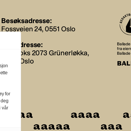
Besøksadresse:
Fossveien 24, 0551 Oslo
Postadresse:
Ballade 
fra eie
Postboks 2073 Grünerløkka,
Ballade
0505 Oslo
BAL
sjon
ette
øy for
l deg
i vår
a
a
a
a
a
a
a
a
a
a
a
a
a
a
a
a
a
a