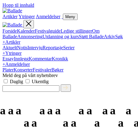
Hopp til innhald
Artikler
Ytringer
Anmeldelser
Meny
Forside
Kalender
Festivalguide
Ledige stillinger
Om
Ballade
Annonsering
Utdanning og kurs
Støtt Ballade
Arkiv
Søk
+
Artikler
Aktuelt
Notis
Intervju
Reportasje
Serier
+
Ytringer
Essay
Innlegg
Kommentar
Kronikk
+
Anmeldelser
Plater
Konserter
Festivaler
Bøker
Meld deg på vårt nyhetsbrev
Daglig
Ukentlig
a
a
a
a
a
a
a
a
a
a
a
a
a
a
a
a
a